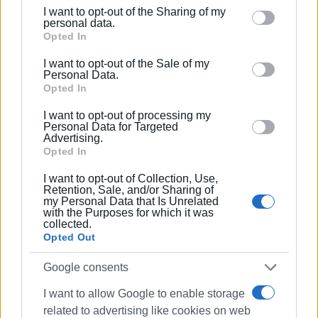
I want to opt-out of the Sharing of my
Please note that this website/app uses one or more
personal data.
Google services and may gather and store information
Opted In
including but not limited to your visit or usage
Ακολουθήστε το enimerosi στο
Facebook
I want to opt-out of the Sale of my
behaviour. You may click to grant or deny consent to
Personal Data.
Google and its third-party tags to use your data for
Opted In
below specified purposes in below Google consent
Συνδρομητές στο e-paper
I want to opt-out of processing my
section.
Personal Data for Targeted
Advertising.
Opted In
I want to opt-out of Collection, Use,
Retention, Sale, and/or Sharing of
my Personal Data that Is Unrelated
with the Purposes for which it was
collected.
Opted Out
Google consents
I want to allow Google to enable storage
related to advertising like cookies on web