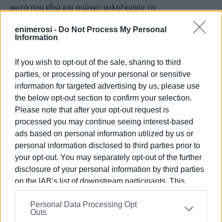
φυτά που εδώ και αιώνες φιλοξενούν τη
βιοποικιλότητα του τόπου μας!
enimerosi -
Do Not Process My Personal
Information
Εμφανίσεις: 119
If you wish to opt-out of the sale, sharing to third
parties, or processing of your personal or sensitive
information for targeted advertising by us, please use
the below opt-out section to confirm your selection.
Please note that after your opt-out request is
processed you may continue seeing interest-based
ads based on personal information utilized by us or
personal information disclosed to third parties prior to
your opt-out. You may separately opt-out of the further
ΕΛΕΝΗ ΚΟΡΩΝΑΚΗ
disclosure of your personal information by third parties
Εργάζεται στις Εκδόσεις Ενημέρωση από το
on the IAB’s list of downstream participants. This
1990 σε θέσεις υψηλής ευθύνης. Ειδικεύεται στις
information may also be disclosed by us to third parties
Personal Data Processing Opt
δημόσιες σχέσεις, το ελεύθερο και το
on the
IAB’s List of Downstream Participants
that may
Outs
καλλιτεχνικό ρεπορτάζ.
further disclose it to other third parties.