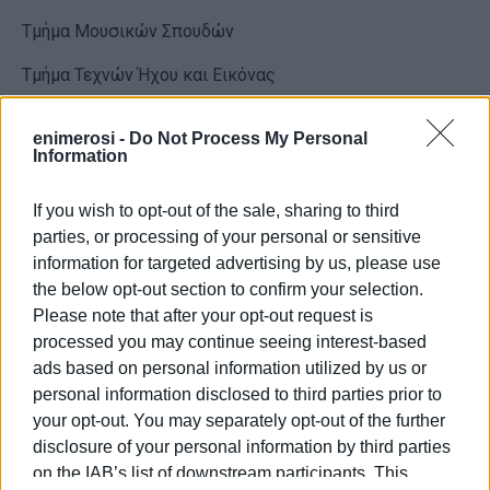
Τμήμα Μουσικών Σπουδών
Τμήμα Τεχνών Ήχου και Εικόνας
(κοινή τελετή)
enimerosi -
Do Not Process My Personal
Information
ΤΡΙΤΗ 20/05/2025: ΩΡΑ 13.30 – 15.00
Σχολή Επιστήμης της Πληροφορίας & Πληροφορικής
If you wish to opt-out of the sale, sharing to third
parties, or processing of your personal or sensitive
Τμήμα Αρχειονομίας, Βιβλιοθηκονομίας και
information for targeted advertising by us, please use
Μουσειολογίας
the below opt-out section to confirm your selection.
Please note that after your opt-out request is
Τμήμα Πληροφορικής
processed you may continue seeing interest-based
(κοινή τελετή)
ads based on personal information utilized by us or
personal information disclosed to third parties prior to
Επισημαίνεται ότι θα γίνει χρήση τηβέννων και οι
your opt-out. You may separately opt-out of the further
φοιτητές θα πρέπει να προσέλθουν μία ώρα νωρίτερα
disclosure of your personal information by third parties
από την εκάστοτε τελετή με την αστυνομική τους
on the IAB’s list of downstream participants. This