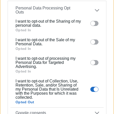
ταυτότητα (ή άλλο έγγραφο ταυτοπροσωπίας), ώστε να
information may also be disclosed by us to third parties
προετοιμαστούν.
Personal Data Processing Opt
on the
IAB’s List of Downstream Participants
that may
Outs
further disclose it to other third parties.
Σύνδεσμοι LiveStreaming – Τελετές Ορκωμοσίας σε
I want to opt-out of the Sharing of my
Κέρκυρα
Please note that this website/app uses one or more
personal data.
Google services and may gather and store information
Opted In
ΤΕΛΕΤΗ ΟΡΚΩΜΟΣΙΑΣ Ι.Π. | Σχολή Ανθρωπιστικών
including but not limited to your visit or usage
Επιστημών
I want to opt-out of the Sale of my
behaviour. You may click to grant or deny consent to
Personal Data.
Google and its third-party tags to use your data for
Opted In
https://youtube.com/live/ERrdrCLp8N0
below specified purposes in below Google consent
I want to opt-out of processing my
ΤΕΛΕΤΗ ΟΡΚΩΜΟΣΙΑΣ Ι.Π. | Σχολή Ανθρωπιστικών
section.
Personal Data for Targeted
Επιστημών & Σχολή Οικονομικών Επιστημών
Advertising.
Opted In
https://youtube.com/live/zlxHh3SGSac
I want to opt-out of Collection, Use,
Retention, Sale, and/or Sharing of
ΤΕΛΕΤΗ ΟΡΚΩΜΟΣΙΑΣ Ι.Π. | Σχολή Μουσικής &
my Personal Data that Is Unrelated
Οπτικοακουστικών Τεχνών
with the Purposes for which it was
collected.
Opted Out
https://youtube.com/live/bvl1IeatQjE
Google consents
ΤΕΛΕΤΗ ΟΡΚΩΜΟΣΙΑΣ Ι.Π. | Σχολή Επιστήμης της