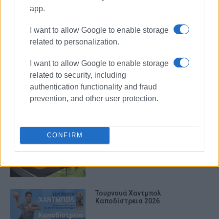
ΚΓΣ
app.
ΚΕΡΚΥΡΑΪΚΟΣ ΓΥΜΝΑΣΤΙΚΟΣ ΣΥΛΛΟΓΟΣ
I want to allow Google to enable storage
related to personalization.
ΣΧΕΤΙΚA AΡΘΡΑ
I want to allow Google to enable storage
related to security, including
Νιάκας και Γιούργα στο
προπονητικό επιτελείο του
authentication functionality and fraud
Κερκυραϊκού
prevention, and other user protection.
Κερκυραϊκός: «Σύνχρηση και
CONFIRM
συνδιαχείριση για 25 χρόνια στο
νέο κλειστό των Αλυκών»
Τουρνουά Χαντμπολ
Καποδίστρεια 2026