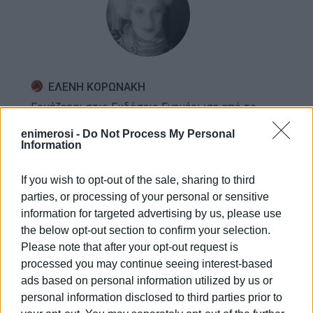
ΕΛΕΝΗ ΚΟΡΩΝΑΚΗ
Εργάζεται στις Εκδόσεις Ενημέρωση από το
1990 σε θέσεις υψηλής ευθύνης. Ειδικεύεται στις
enimerosi -
Do Not Process My Personal
δημόσιες σχέσεις, το ελεύθερο και το
Information
καλλιτεχνικό ρεπορτάζ.
If you wish to opt-out of the sale, sharing to third
parties, or processing of your personal or sensitive
information for targeted advertising by us, please use
Ακολουθήστε το enimerosi στο
Facebook
the below opt-out section to confirm your selection.
Please note that after your opt-out request is
processed you may continue seeing interest-based
Συνδρομητές στο e-paper
ads based on personal information utilized by us or
personal information disclosed to third parties prior to