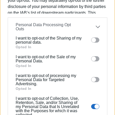
your opt-out. You may separately opt-out of the further
disclosure of your personal information by third parties
on the IAB’s list of downstream participants. This
information may also be disclosed by us to third parties
Personal Data Processing Opt
on the
IAB’s List of Downstream Participants
that may
Outs
further disclose it to other third parties.
I want to opt-out of the Sharing of my
Please note that this website/app uses one or more
personal data.
Google services and may gather and store information
Opted In
including but not limited to your visit or usage
I want to opt-out of the Sale of my
behaviour. You may click to grant or deny consent to
Personal Data.
Google and its third-party tags to use your data for
Opted In
below specified purposes in below Google consent
I want to opt-out of processing my
section.
Personal Data for Targeted
Advertising.
Opted In
I want to opt-out of Collection, Use,
Retention, Sale, and/or Sharing of
my Personal Data that Is Unrelated
with the Purposes for which it was
collected.