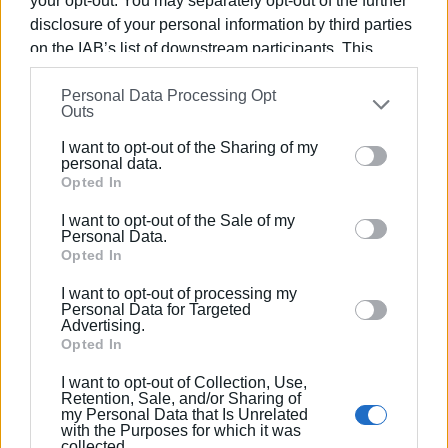
your opt-out. You may separately opt-out of the further
disclosure of your personal information by third parties
on the IAB’s list of downstream participants. This
information may also be disclosed by us to third parties
Personal Data Processing Opt
on the
IAB’s List of Downstream Participants
that may
Outs
further disclose it to other third parties.
I want to opt-out of the Sharing of my
Please note that this website/app uses one or more
personal data.
Google services and may gather and store information
Opted In
including but not limited to your visit or usage
I want to opt-out of the Sale of my
behaviour. You may click to grant or deny consent to
Personal Data.
Google and its third-party tags to use your data for
Opted In
below specified purposes in below Google consent
I want to opt-out of processing my
section.
Personal Data for Targeted
Advertising.
Opted In
I want to opt-out of Collection, Use,
Retention, Sale, and/or Sharing of
my Personal Data that Is Unrelated
with the Purposes for which it was
collected.