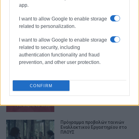
app.
ΠΛΟΥΣ
I want to allow Google to enable storage
related to personalization.
ΣΧΕΤΙΚA AΡΘΡΑ
I want to allow Google to enable storage
related to security, including
Ιστορίες για μικρά και μεγάλα
παιδιά με μουσική
authentication functionality and fraud
prevention, and other user protection.
Ο Β. Συμπόνης αφηγείται
CONFIRM
χριστουγεννιάτικες ιστορίες στο
βιβλιοπωλείο Πλους στις 28/12
Πρόγραμμα προβολών ταινιών
Εναλλακτικού Εργαστηρίου στο
ΠΛΟΥΣ