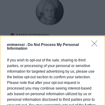
ΕΛΕΝΗ ΚΟΡΩΝΑΚΗ
Εργάζεται στις Εκδόσεις Ενημέρωση από το
enimerosi -
Do Not Process My Personal
1990 σε θέσεις υψηλής ευθύνης. Ειδικεύεται στις
Information
δημόσιες σχέσεις, το ελεύθερο και το
καλλιτεχνικό ρεπορτάζ.
If you wish to opt-out of the sale, sharing to third
parties, or processing of your personal or sensitive
information for targeted advertising by us, please use
the below opt-out section to confirm your selection.
Ακολουθήστε το enimerosi στο
Facebook
Please note that after your opt-out request is
processed you may continue seeing interest-based
ads based on personal information utilized by us or
Συνδρομητές στο e-paper
personal information disclosed to third parties prior to