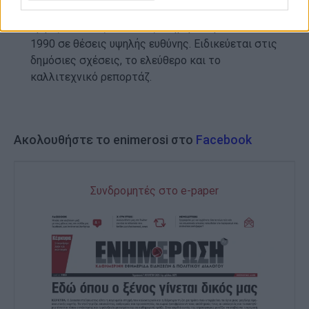
ΕΛΕΝΗ ΚΟΡΩΝΑΚΗ
Εργάζεται στις Εκδόσεις Ενημέρωση από το
1990 σε θέσεις υψηλής ευθύνης. Ειδικεύεται στις
δημόσιες σχέσεις, το ελεύθερο και το
καλλιτεχνικό ρεπορτάζ.
Ακολουθήστε το enimerosi στο
Facebook
Συνδρομητές στο e-paper