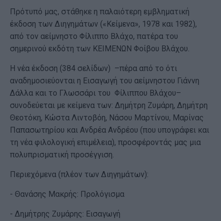
Πρότυπό μας, στάθηκε η παλαιότερη εμβληματική
έκδοση των Διηγημάτων («Κείμενα», 1978 και 1982),
από τον αείμνηστο Φίλιππο Βλάχο, πατέρα του
σημερινού εκδότη των ΚΕΙΜΕΝΩΝ Φοίβου Βλάχου.
Η νέα έκδοση (384 σελίδων) –πέρα από το ότι
αναδημοσιεύονται η Εισαγωγή του αείμνηστου Γιάννη
Δάλλα και το Γλωσσάρι του Φίλιππου Βλάχου–
συνοδεύεται με κείμενα των: Δημήτρη Ζυμάρη, Δημήτρη
Θεοτόκη, Κώστα Λιντοβόη, Νάσου Μαρτίνου, Μαρίνας
Παπασωτηρίου και Ανδρέα Ανδρέου (που υπογράφει και
τη νέα φιλολογική επιμέλεια), προσφέροντάς μας μια
πολυπρισματική προσέγγιση.
Περιεχόμενα (πλέον των Διηγημάτων):
- Θανάσης Μακρής: Προλόγισμα
- Δημήτρης Ζυμάρης: Εισαγωγή