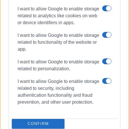
Παράλληλα, κυκλοφορεί και συλλεκτική έκδοση, σε
I want to allow Google to enable storage
διχρωμία, εκατόν ενός (101) αριθμημένων αντιτύπων,
related to analytics like cookies on web
που συμπεριλαμβάνει επίσης αριθμημένο ένα ακριβές
or device identifiers in apps.
αντίγραφο χαράγματος του Μάρκου Ζαβιτζιάνου για το
Διήγημα του Ντίνου Θεοτόκη Η παντρειά της
I want to allow Google to enable storage
Σταλαχτής.
related to functionality of the website or
app.
Αποκλειστική διάθεση συλλεκτικής έκδοσης:
Αναγνωστική Εταιρία Κερκύρας.
I want to allow Google to enable storage
related to personalization.
Εμφανίσεις: 106
I want to allow Google to enable storage
related to security, including
authentication functionality and fraud
prevention, and other user protection.
CONFIRM