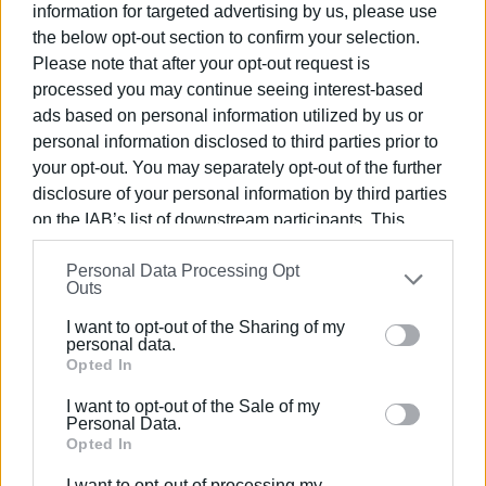
information for targeted advertising by us, please use
- Φίλιππος Βλάχος: Γλωσσάρι.
the below opt-out section to confirm your selection.
Η εν λόγω έκδοση που έχει επετειακό χαρακτήρα –
Please note that after your opt-out request is
καθώς το 2023 συμπληρώθηκε ένας αιώνας όχι μόνο
processed you may continue seeing interest-based
ads based on personal information utilized by us or
από τον θάνατο του Ντίνου Θεοτόκη αλλά και του
personal information disclosed to third parties prior to
συνοδοιπόρου του, πρωτοπόρου χαράκτη Μάρκου
your opt-out. You may separately opt-out of the further
Ζαβιτζιάνου– οφείλεται, σε μεγάλο βαθμό, στη χορηγία
disclosure of your personal information by third parties
της κυρίας Ρωξάνης Μάνου, θυγατέρας της Ελένης Κ.
on the IAB’s list of downstream participants. This
Ζαβιτσιάνου, μικρανεψιάς του χαράκτη.
information may also be disclosed by us to third parties
Η Δ.Ε. εκφράζει τις θερμές ευχαριστίες της στην κυρία
Personal Data Processing Opt
on the
IAB’s List of Downstream Participants
that may
Outs
Ρωξάνη Μάνου, καθώς και σε όλους όσοι συντέλεσαν
further disclose it to other third parties.
με οποιοδήποτε τρόπο, τόσο στην πραγματοποίηση
I want to opt-out of the Sharing of my
Please note that this website/app uses one or more
personal data.
αυτής της έκδοσης, όσο και σε όλες τις άλλες
Google services and may gather and store information
Opted In
επετειακές εκδηλώσεις για τον Κωνσταντίνο Θεοτόκη.
including but not limited to your visit or usage
I want to opt-out of the Sale of my
behaviour. You may click to grant or deny consent to
Υπενθυμίζεται ότι την 01 Ιουλίου 1923, άφησε την
Personal Data.
Google and its third-party tags to use your data for
Opted In
τελευταία του πνοή στην πόλη μας, ο κορυφαίος
below specified purposes in below Google consent
Κερκυραίος λογοτέχνης Κωνσταντίνος Θεοτόκης, ο
I want to opt-out of processing my