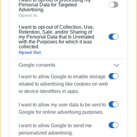
section.
οποίος –εκτός των άλλων– διετέλεσε και Γραμματέας
Personal Data for Targeted
Advertising.
της Δ.Ε. της Αναγνωστικής Εταιρίας, κατά τη διετία
Opted In
1898-1900.
I want to opt-out of Collection, Use,
Η Αναγνωστική Εταιρία, τιμώντας τη μνήμη και το έργο
Retention, Sale, and/or Sharing of
my Personal Data that Is Unrelated
του, πραγματοποίησε αρκετές επετειακές εκδηλώσεις
with the Purposes for which it was
collected.
σε όλη τη διάρκεια της χρονιάς, με κεντρική δράση της
Opted Out
την έκθεση: «Ο Κωνσταντίνος Θεοτόκης μέσα από
οικογενειακά κειμήλια και αρχειακά τεκμήρια», η οποία
Google consents
εγκαινιάστηκε στις 30 Ιουνίου 2023, σημείωσε
I want to allow Google to enable storage
εξαιρετική επιτυχία και έχει παραταθεί έως τις 31
related to advertising like cookies on web
Ιουλίου 2024.
or device identifiers in apps.
Έναν χρόνο μετά την εκατοστή επέτειο της εκδημίας
I want to allow my user data to be sent to
του μεγάλου Κερκυραίου, η Αναγνωστική Εταιρία
Google for online advertising purposes.
προσφέρει στο αναγνωστικό κοινό μια νέα, σημαντική
έκδοση αναφοράς, η οποία διατίθεται στην
I want to allow Google to send me
Αναγνωστική Εταιρία Κερκύρας και στα βιβλιοπωλεία.
personalized advertising.