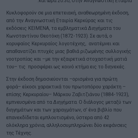
και ώρα 20.30, στην Αναγνωστική Εταιρία.
Κυκλοφορούν σε μια επετειακή, αναθεωρημένη έκδοση,
από την Αναγνωστική Εταιρία Κερκύρας και τις
εκδόσεις ΚΕΙΜΕΝΑ, τα εμβληματικά Διηγήματα του
Κωνσταντίνου Θεοτόκη (1872-1923). Σε αυτά, ο
κορυφαίος Κερκυραίος λογοτέχνης, ανατέμνει και
απαθανατίζει πτυχές μιας βαθιά ριζωμένης συλλογικής
νοοτροπίας και –με την εξαιρετικά στοχαστική ματιά
του– τις προσφέρει ως κοινό κτήμα εις το διηνεκές.
Στην έκδοση δημοσιεύονται –ορισμένα για πρώτη
φορά– είκοσι χαρακτικά του πρωτοπόρου χαράκτη –
επίσης Κερκυραίου– Μάρκου Ζαβιτζιάνου (1884-1923),
εμπνευσμένα από τα Διηγήματα. Ο διάλογος μεταξύ των
διηγημάτων και των χαραγμάτων, σ’ ένα βιβλίο που
επανεκδίδεται εμπλουτισμένο, ύστερα από 42
ολόκληρα χρόνια, αλληλοσυμπληρώνει δύο εκφάνσεις
της Τέχνης.