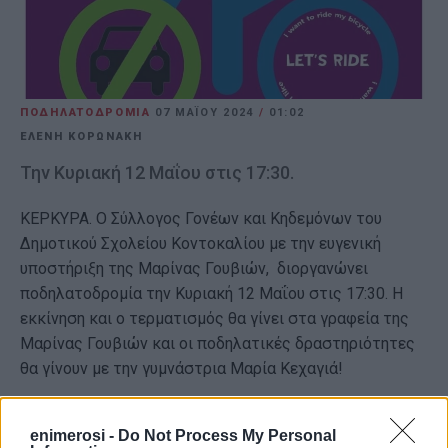
ΠΟΔΗΛΑΤΟΔΡΟΜΙΑ
07 ΜΑΪ́ΟΥ 2024
/
01:02
ΕΛΕΝΗ ΚΟΡΩΝΑΚΗ
Την Κυριακή 12 Μαΐου στις 17:30.
ΚΕΡΚΥΡΑ. Ο Σύλλογος Γονέων και Κηδεμόνων του
Δημοτικού Σχολείου Κοντοκαλίου με την ευγενική
υποστήριξη της Μαρίνας Γουβιών, διοργανώνει
ποδηλατοδρομία την Κυριακή 12 Μαΐου στις 17:30. Η
εκκίνηση και ο τερματισμός θα γίνει στα γραφεία της
Μαρίνας Γουβιών και οι ποδηλατικές δραστηριότητες
θα γίνουν με την γυμνάστρια Μαρία Κεχαγιά!
Εμφανίσεις: 86
enimerosi -
Do Not Process My Personal