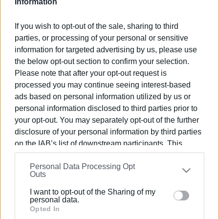
Information
If you wish to opt-out of the sale, sharing to third
parties, or processing of your personal or sensitive
information for targeted advertising by us, please use
the below opt-out section to confirm your selection.
Please note that after your opt-out request is
processed you may continue seeing interest-based
ΕΛΕΝΗ ΚΟΡΩΝΑΚΗ
ads based on personal information utilized by us or
Εργάζεται στις Εκδόσεις Ενημέρωση από το
personal information disclosed to third parties prior to
1990 σε θέσεις υψηλής ευθύνης. Ειδικεύεται στις
your opt-out. You may separately opt-out of the further
δημόσιες σχέσεις, το ελεύθερο και το
disclosure of your personal information by third parties
καλλιτεχνικό ρεπορτάζ.
on the IAB’s list of downstream participants. This
information may also be disclosed by us to third parties
Personal Data Processing Opt
on the
IAB’s List of Downstream Participants
that may
Outs
further disclose it to other third parties.
Ακολουθήστε το enimerosi στο
Facebook
I want to opt-out of the Sharing of my
Please note that this website/app uses one or more
personal data.
Google services and may gather and store information
Opted In
Συνδρομητές στο e-paper