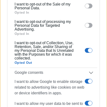
including but not limited to your visit or usage
I want to opt-out of the Sale of my
behaviour. You may click to grant or deny consent to
Personal Data.
Google and its third-party tags to use your data for
Opted In
below specified purposes in below Google consent
I want to opt-out of processing my
section.
Personal Data for Targeted
Advertising.
Opted In
I want to opt-out of Collection, Use,
Retention, Sale, and/or Sharing of
my Personal Data that Is Unrelated
with the Purposes for which it was
collected.
Opted Out
Google consents
I want to allow Google to enable storage
related to advertising like cookies on web
or device identifiers in apps.
I want to allow my user data to be sent to