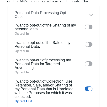
on the IAB’s list of downstream participants. This
information may also be disclosed by us to third parties
Personal Data Processing Opt
on the
IAB’s List of Downstream Participants
that may
ΕΛΕΝΗ ΚΟΡΩΝΑΚΗ
Outs
further disclose it to other third parties.
Εργάζεται στις Εκδόσεις Ενημέρωση από το
I want to opt-out of the Sharing of my
Please note that this website/app uses one or more
1990 σε θέσεις υψηλής ευθύνης. Ειδικεύεται στις
personal data.
Google services and may gather and store information
Opted In
δημόσιες σχέσεις, το ελεύθερο και το
including but not limited to your visit or usage
καλλιτεχνικό ρεπορτάζ.
I want to opt-out of the Sale of my
behaviour. You may click to grant or deny consent to
Personal Data.
Google and its third-party tags to use your data for
Opted In
below specified purposes in below Google consent
I want to opt-out of processing my
Ακολουθήστε το enimerosi στο
Facebook
section.
Personal Data for Targeted
Advertising.
Opted In
Συνδρομητές στο e-paper
I want to opt-out of Collection, Use,
Retention, Sale, and/or Sharing of
my Personal Data that Is Unrelated
with the Purposes for which it was
collected.
Opted Out