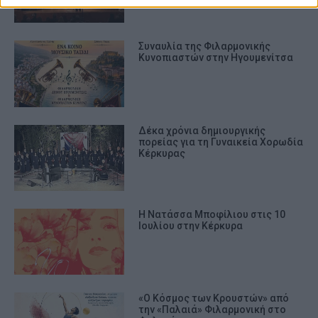
Συναυλία της Φιλαρμονικής
Κυνοπιαστών στην Ηγουμενίτσα
Δέκα χρόνια δημιουργικής
πορείας για τη Γυναικεία Χορωδία
Κέρκυρας
Η Νατάσσα Μποφίλιου στις 10
Ιουλίου στην Κέρκυρα
«Ο Κόσμος των Κρουστών» από
την «Παλαιά» Φιλαρμονική στο