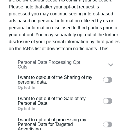
δημόσιες σχέσεις, το ελεύθερο και το
Please note that after your opt-out request is
καλλιτεχνικό ρεπορτάζ.
processed you may continue seeing interest-based
ads based on personal information utilized by us or
personal information disclosed to third parties prior to
your opt-out. You may separately opt-out of the further
Ακολουθήστε το enimerosi στο
Facebook
disclosure of your personal information by third parties
on the IAB’s list of downstream participants. This
information may also be disclosed by us to third parties
Συνδρομητές στο e-paper
Personal Data Processing Opt
on the
IAB’s List of Downstream Participants
that may
Outs
further disclose it to other third parties.
I want to opt-out of the Sharing of my
Please note that this website/app uses one or more
personal data.
Google services and may gather and store information
Opted In
including but not limited to your visit or usage
I want to opt-out of the Sale of my
behaviour. You may click to grant or deny consent to
Personal Data.
Google and its third-party tags to use your data for
Opted In
below specified purposes in below Google consent
I want to opt-out of processing my
section.
Personal Data for Targeted
Advertising.