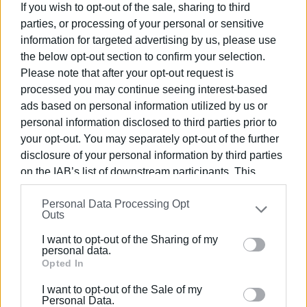
If you wish to opt-out of the sale, sharing to third
parties, or processing of your personal or sensitive
information for targeted advertising by us, please use
the below opt-out section to confirm your selection.
ΕΛΕΝΗ ΚΟΡΩΝΑΚΗ
Please note that after your opt-out request is
processed you may continue seeing interest-based
Εργάζεται στις Εκδόσεις Ενημέρωση από το
ads based on personal information utilized by us or
1990 σε θέσεις υψηλής ευθύνης. Ειδικεύεται στις
personal information disclosed to third parties prior to
δημόσιες σχέσεις, το ελεύθερο και το
your opt-out. You may separately opt-out of the further
καλλιτεχνικό ρεπορτάζ.
disclosure of your personal information by third parties
on the IAB’s list of downstream participants. This
information may also be disclosed by us to third parties
Ακολουθήστε το enimerosi στο
Facebook
Personal Data Processing Opt
on the
IAB’s List of Downstream Participants
that may
Outs
further disclose it to other third parties.
I want to opt-out of the Sharing of my
Please note that this website/app uses one or more
personal data.
Συνδρομητές στο e-paper
Google services and may gather and store information
Opted In
including but not limited to your visit or usage
I want to opt-out of the Sale of my
behaviour. You may click to grant or deny consent to
Personal Data.