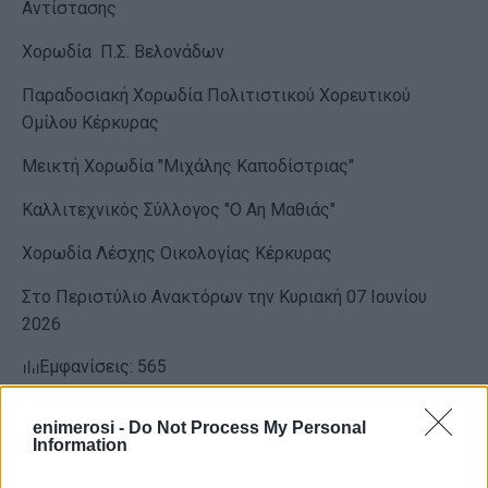
Αντίστασης
Χορωδία Π.Σ. Βελονάδων
Παραδοσιακή Χορωδία Πολιτιστικού Χορευτικού
Ομίλου Κέρκυρας
Μεικτή Χορωδία "Μιχάλης Καποδίστριας"
Καλλιτεχνικός Σύλλογος "Ο Αη Μαθιάς"
Χορωδία Λέσχης Οικολογίας Κέρκυρας
Στο Περιστύλιο Ανακτόρων την Κυριακή 07 Ιουνίου
2026
Εμφανίσεις: 565
enimerosi -
Do Not Process My Personal
Information