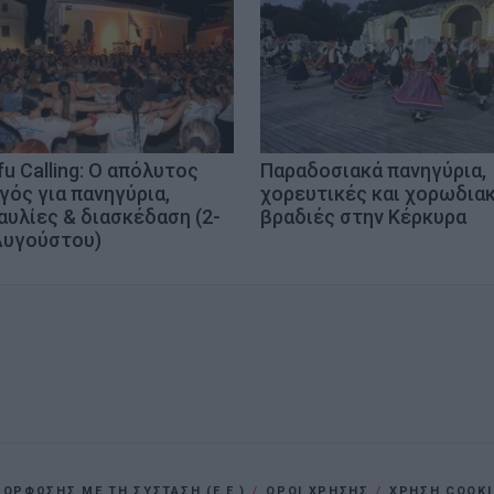
fu Calling: Ο απόλυτος
Παραδοσιακά πανηγύρια,
γός για πανηγύρια,
χορευτικές και χορωδια
αυλίες & διασκέδαση (2-
βραδιές στην Κέρκυρα
Αυγούστου)
ΡΦΩΣΗΣ ΜΕ ΤΗ ΣΥΣΤΑΣΗ (Ε.Ε.)
ΌΡΟΙ ΧΡΗΣΗΣ
ΧΡΗΣΗ COOKI