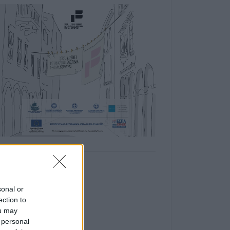
sonal or
ection to
ou may
 personal