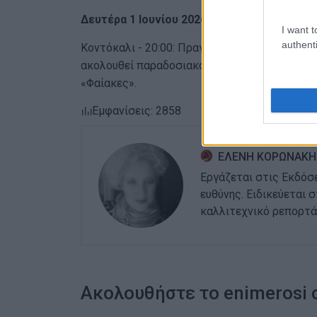
Δευτέρα 1 Ιουνίου 2026 (Αγίου Πνεύματος)
I want t
authenti
Κοντόκαλι - 20:00: Πραγματοποιείται η καθιε
ακολουθεί παραδοσιακό πανηγύρι. Τη διασκέ
«Φαίακες».
Εμφανίσεις: 2858
ΕΛΕΝΗ ΚΟΡΩΝΑΚΗ
Εργάζεται στις Εκδόσ
ευθύνης. Ειδικεύεται 
καλλιτεχνικό ρεπορτά
Ακολουθήστε το enimerosi