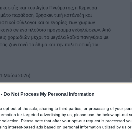
κοστής και του Αγίου Πνεύματος, η Κέρκυρα
εμάτο παράδοση, θρησκευτική κατάνυξη και
τιστικοί σύλλογοι και οι ενορίες των χωριών
ο κοινό σε ένα πλούσιο πρόγραμμα εκδηλώσεων. Από
σεις χορωδιών μέχρι τα μεγάλα λαϊκά πανηγύρια με
τας ζωντανά τα έθιμα και την πολιτιστική του
1 Μαΐου 2026)
λάνους Μέσης
θα διαρκέσει δύο ημέρες,
 -
Do Not Process My Personal Information
ους τις βραδινές ώρες. Το Σάββατο 30 Μαΐου: Λαϊκή
η με την ορχήστρα του Άγγελου Σκολαρίκη.
to opt-out of the sale, sharing to third parties, or processing of your per
ουνίου 2026) - Οι εορταστικές εκδηλώσεις στο
formation for targeted advertising by us, please use the below opt-out s
r selection. Please note that after your opt-out request is processed y
ική ευλάβεια και κορυφώνονται με ένα μεγάλο
eing interest-based ads based on personal information utilized by us or
αγματοποιείται η καθιερωμένη Λιτανεία για τη