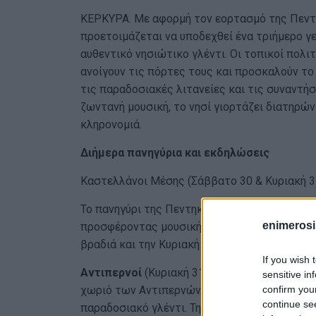
ΚΕΡΚΥΡΑ. Με αφορμή τον εορτασμό της Πεντη
προετοιμάζεται να υποδεχθεί ένα τριήμερο γ
αυθεντικό νησιώτικο γλέντι. Οι τοπικοί πολι
ανοίγουν τις πόρτες τους και προσκαλούν τ
τις παραδοσιακές λιτανείες και τις συναντή
ζωντανή μουσική, το νησί γιορτάζει διατηρών
κληρονομιά.
Διήμερα πανηγύρια και εκδηλώσεις
Καστελλάνοι Μέσης (Σάββατο 30 & Κυριακή 3
Το πανηγύρι της Πεντηκοστής στους
Καστελ
enimerosi
προσφέροντας μουσική, χορό και κέφι για όλ
βραδιά και την Κυριακή 31 Μαΐου: Διασκέδασ
If you wish 
Αντιπερνοί
(Κυριακή 31 Μαΐου & Δευτέρα 1 Ι
sensitive in
confirm you
χωριό των Αντιπερνών ξεκινούν με θρησκευτ
continue se
παραδοσιακό γλέντι. Την Κυριακή 31 Μαΐου πρ