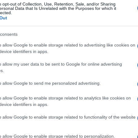
ρουμε», το 7ο Χορευτικό Φεστιβάλ Παραδοσιακών
o opt-out of Collection, Use, Retention, Sale, and/or Sharing
ορούς και μουσικές από την Κέρκυρα, το Αιγαίο, τη
ersonal Data that Is Unrelated with the Purposes for which it
lected.
έχουν οι Πολιτιστικοί Σύλλογοι Χλομού, Μαραθιά,
Out
ύ ΚΤΕΛ Κέρκυρας «Ο Άγιος Χριστόφορος» και το
consents
ρη)
: Πραγματοποιείται η 4η Συνάντηση Χορωδιών
o allow Google to enable storage related to advertising like cookies on
ου διοργανώνει η Χορωδία Μπενιτσών "IL CANTO",
evice identifiers in apps.
ην Κέρκυρα και τη Λέσβο.
o allow my user data to be sent to Google for online advertising
s.
/ 20:00 (Έναρξη) - Είσοδος ελεύθερη: Ο Μορφωτικός
τις «Σινιές 2026», τη 12η Συνάντηση Παιδικών
to allow Google to send me personalized advertising.
βικά χορευτικά τμήματα από συλλόγους της
ένη στην παράδοση, τον χορό και τη νέα γενιά.
o allow Google to enable storage related to analytics like cookies on
evice identifiers in apps.
o allow Google to enable storage related to functionality of the website
ικός Σύλλογος Καστελλανών Γύρου διοργανώνει το
βραδιά γεμάτη μουσική, χορό, σουβλάκια, ψητά
o allow Google to enable storage related to personalization.