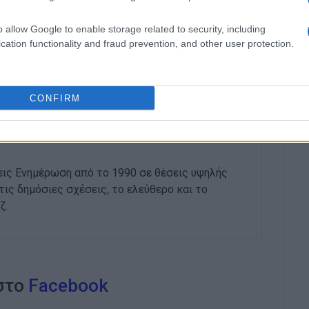
o allow Google to enable storage related to security, including
cation functionality and fraud prevention, and other user protection.
ρωμένη Λιτανεία του Αγίου Πνεύματος και
δαση αναλαμβάνει το μουσικό συγκρότημα
CONFIRM
εις Ενημέρωση από το 1990 σε θέσεις υψηλής
στις δημόσιες σχέσεις, το ελεύθερο και το
ζ.
 στο
Facebook