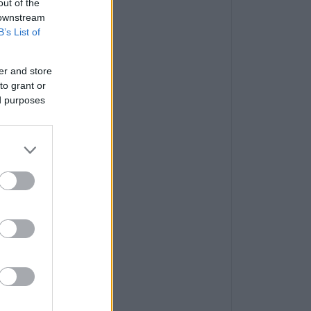
out of the
 downstream
B’s List of
er and store
to grant or
ed purposes