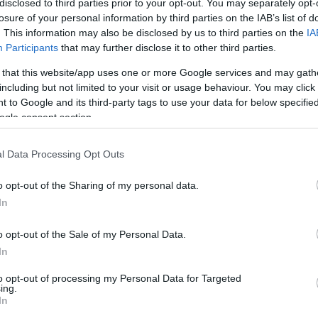
disclosed to third parties prior to your opt-out. You may separately opt-
ατος, με τη συμμετοχή πιστών και κατοίκων της
losure of your personal information by third parties on the IAB’s list of
κό Πανηγύρι με ζωντανή μουσική και γλέντι από την
. This information may also be disclosed by us to third parties on the
IA
ό Πολιτιστικό Εργαστήρι «Τερψιχόρη»,
Participants
that may further disclose it to other third parties.
 that this website/app uses one or more Google services and may gath
including but not limited to your visit or usage behaviour. You may click 
υνίου 2026). Στην Πλατυτέρα η παράδοση τιμάται με
 to Google and its third-party tags to use your data for below specifi
 περιλαμβάνει ζωντανή μουσική από την ορχήστρα
ogle consent section.
βλάκια, ψητά αρνιά και ποτά, με χορό για όλους
l Data Processing Opt Outs
1 Ιουνίου 2026): Στα Καρουμπάτικα η παραμονή και η
o opt-out of the Sharing of my personal data.
ε ένα διήμερο παραδοσιακό πανηγύρι. Την Κυριακή
In
ύρος Κόντης με την «Κερκυραϊκή Παρέα». Την
χήστρα «Φαίακες» για μια βραδιά γεμάτη ζωντανή
o opt-out of the Sale of my Personal Data.
κό κέφι.
In
to opt-out of processing my Personal Data for Targeted
ing.
ό την εκκλησία)
- 21:00: Ο Πολιτιστικός Σύλλογος
In