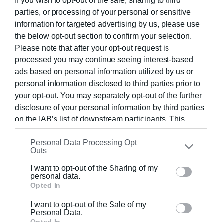
If you wish to opt-out of the sale, sharing to third
parties, or processing of your personal or sensitive
information for targeted advertising by us, please use
the below opt-out section to confirm your selection.
ΕΛΕΝΗ ΚΟΡΩΝΑΚΗ
Please note that after your opt-out request is
Εργάζεται στις Εκδόσεις Ενημέρωση από το
processed you may continue seeing interest-based
1990 σε θέσεις υψηλής ευθύνης. Ειδικεύεται στις
ads based on personal information utilized by us or
δημόσιες σχέσεις, το ελεύθερο και το
personal information disclosed to third parties prior to
καλλιτεχνικό ρεπορτάζ.
your opt-out. You may separately opt-out of the further
disclosure of your personal information by third parties
on the IAB’s list of downstream participants. This
information may also be disclosed by us to third parties
Ακολουθήστε το enimerosi στο
Facebook
Personal Data Processing Opt
on the
IAB’s List of Downstream Participants
that may
Outs
further disclose it to other third parties.
I want to opt-out of the Sharing of my
Please note that this website/app uses one or more
Συνδρομητές στο e-paper
personal data.
Google services and may gather and store information
Opted In
including but not limited to your visit or usage
I want to opt-out of the Sale of my
behaviour. You may click to grant or deny consent to
Personal Data.
Google and its third-party tags to use your data for
Opted In