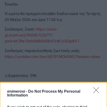
Ένωση».
Η ομιλία θα πραγματοποιηθεί διαδικτυακά την Τετάρτη
20 Μαΐου 2026 και ώρα 11:00 π.μ.
Σύνδεσμος Zoom:
https://ionio-
gr.zoom.us/j/93696722671?
pwd=kh78a15tdVlhBk84R84OHA1oSGlpBV.1
Σύνδεσμός παρακολούθηση ζωντανής ροής:
https://youtube.com/live/dEO91MOkKWQ?feature=share
Εμφανίσεις: 596
enimerosi -
Do Not Process My Personal
Information