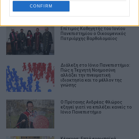
CONFIRM
ΣΧΕΤΙΚA AΡΘΡΑ
Επίτιμος Καθηγητής του Ιονίου
Πανεπιστημίου ο Οικουμενικός
Πατριάρχης Βαρθολομαίος
Διάλεξη στο Ιόνιο Πανεπιστήμιο:
Πώς η Τεχνητή Νοημοσύνη
αλλάζει την πνευματική
ιδιοκτησία και το μέλλον της
γνώσης
Ο Πρύτανης Ανδρέας Φλώρος
εξηγεί γιατί να επιλέξει κανείς το
Ιόνιο Πανεπιστήμιο
Κέρκυρα: Επτά ευρωπαϊκά