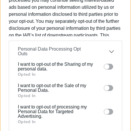
processed you may continue seeing interest-based
ads based on personal information utilized by us or
ΔΕΙΤΕ ΤΟ ΠΡΟΓΡΑΜΜΑ
personal information disclosed to third parties prior to
your opt-out. You may separately opt-out of the further
Εμφανίσεις: 423
disclosure of your personal information by third parties
on the IAB’s list of downstream participants. This
information may also be disclosed by us to third parties
Personal Data Processing Opt
on the
IAB’s List of Downstream Participants
that may
Outs
further disclose it to other third parties.
I want to opt-out of the Sharing of my
Please note that this website/app uses one or more
personal data.
Google services and may gather and store information
Opted In
including but not limited to your visit or usage
I want to opt-out of the Sale of my
ΕΛΕΝΗ ΚΟΡΩΝΑΚΗ
behaviour. You may click to grant or deny consent to
Personal Data.
Εργάζεται στις Εκδόσεις Ενημέρωση από το
Google and its third-party tags to use your data for
Opted In
1990 σε θέσεις υψηλής ευθύνης. Ειδικεύεται στις
below specified purposes in below Google consent
I want to opt-out of processing my
δημόσιες σχέσεις, το ελεύθερο και το
section.
Personal Data for Targeted
καλλιτεχνικό ρεπορτάζ.
Advertising.
Opted In