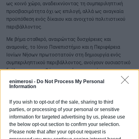
ως κοινό χώρο, αναδεικνύοντας τη συμπεριληπτική
προσβασιμότητα όχι ως επιλογή, αλλά ως αναγκαία
προϋπόθεση ενός δίκαιου και ανοιχτού πολιτιστικού
περιβάλλοντος.
Με βήμα σταθερό, αναιρώντας δυσχέρειες και
αναμονές, το Ιόνιο Πανεπιστήμιο και η Περιφέρεια
Ιονίων Νήσων πρωτοστατούν στη δημιουργία ενός
συμπεριληπτικού περιβάλλοντος, ανοίγουν ουσιαστικό
διάλογο για προσβάσιμους χώρους χωρίς
αποκλεισμούς και διαιρέσεις. Η τέχνη αγκαλιάζει τη
enimerosi -
Do Not Process My Personal
διαφορετικότητα· το μέλλον της τέχνης ανήκει σε όλες
Information
τις φωνές.
If you wish to opt-out of the sale, sharing to third
Πληροφορίες συμμετοχής
parties, or processing of your personal or sensitive
information for targeted advertising by us, please use
Η είσοδος είναι ελεύθερη
the below opt-out section to confirm your selection.
Θα παρέχεται διερμηνεία στην ελληνική νοηματική
Please note that after your opt-out request is
γλώσσα