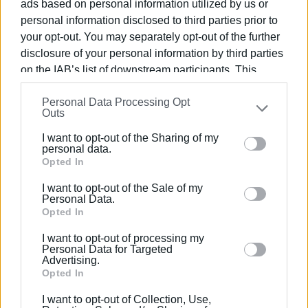
ads based on personal information utilized by us or
personal information disclosed to third parties prior to
Εμφανίσεις: 635
your opt-out. You may separately opt-out of the further
disclosure of your personal information by third parties
on the IAB’s list of downstream participants. This
information may also be disclosed by us to third parties
Personal Data Processing Opt
on the
IAB’s List of Downstream Participants
that may
Outs
further disclose it to other third parties.
I want to opt-out of the Sharing of my
Please note that this website/app uses one or more
personal data.
Google services and may gather and store information
Opted In
ΕΛΕΝΗ ΚΟΡΩΝΑΚΗ
including but not limited to your visit or usage
I want to opt-out of the Sale of my
behaviour. You may click to grant or deny consent to
Εργάζεται στις Εκδόσεις Ενημέρωση από το
Personal Data.
Google and its third-party tags to use your data for
Opted In
1990 σε θέσεις υψηλής ευθύνης. Ειδικεύεται στις
below specified purposes in below Google consent
δημόσιες σχέσεις, το ελεύθερο και το
I want to opt-out of processing my
section.
καλλιτεχνικό ρεπορτάζ.
Personal Data for Targeted
Advertising.
Opted In
I want to opt-out of Collection, Use,