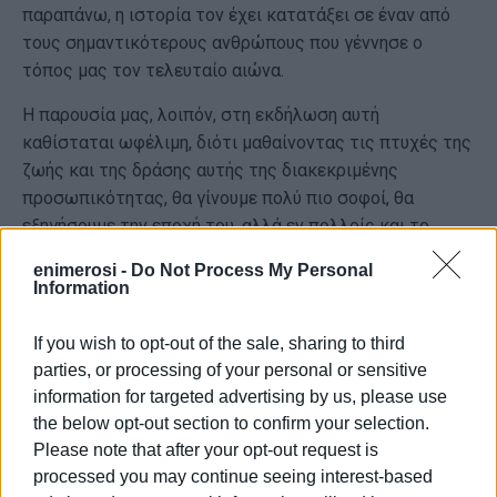
παραπάνω, η ιστορία τον έχει κατατάξει σε έναν από
τους σημαντικότερους ανθρώπους που γέννησε ο
τόπος μας τον τελευταίο αιώνα.
Η παρουσία μας, λοιπόν, στη εκδήλωση αυτή
καθίσταται ωφέλιμη, διότι μαθαίνοντας τις πτυχές της
ζωής και της δράσης αυτής της διακεκριμένης
προσωπικότητας, θα γίνουμε πολύ πιο σοφοί, θα
εξηγήσουμε την εποχή του, αλλά εν πολλοίς και το
σήμερα.
enimerosi -
Do Not Process My Personal
Information
Το βιβλίο θα προλογίσει ο Πρόεδρος του Δ.Σ.Κ. Γιάννης
Κοντός. Για το βιβλίο, εκτός του Συγγραφέα θα μιλήσει
If you wish to opt-out of the sale, sharing to third
ο Ιστορικός Γιώργος Μαυρομιχάλης, ενώ αποσπάσματα
parties, or processing of your personal or sensitive
του θα αναγνώσουν οι ηθοποιοί Σοφία Τόμπρου, Σπύρος
information for targeted advertising by us, please use
Χονδρογιάννης και Τρύφωνας Μπράτος.
the below opt-out section to confirm your selection.
Please note that after your opt-out request is
processed you may continue seeing interest-based