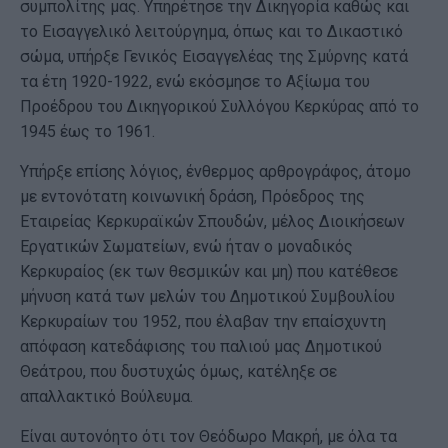
συμπολίτης μας. Υπηρέτησε την Δικηγορία καθώς και
το Εισαγγελικό λειτούργημα, όπως και το Δικαστικό
σώμα, υπήρξε Γενικός Εισαγγελέας της Σμύρνης κατά
τα έτη 1920-1922, ενώ εκόσμησε το Αξίωμα του
Προέδρου του Δικηγορικού Συλλόγου Κερκύρας από το
1945 έως το 1961.
Υπήρξε επίσης λόγιος, ένθερμος αρθρογράφος, άτομο
με εντονότατη κοινωνική δράση, Πρόεδρος της
Εταιρείας Κερκυραϊκών Σπουδών, μέλος Διοικήσεων
Εργατικών Σωματείων, ενώ ήταν ο μοναδικός
Κερκυραίος (εκ των θεσμικών και μη) που κατέθεσε
μήνυση κατά των μελών του Δημοτικού Συμβουλίου
Κερκυραίων του 1952, που έλαβαν την επαίσχυντη
απόφαση κατεδάφισης του παλιού μας Δημοτικού
Θεάτρου, που δυστυχώς όμως, κατέληξε σε
απαλλακτικό Βούλευμα.
Είναι αυτονόητο ότι τον Θεόδωρο Μακρή, με όλα τα