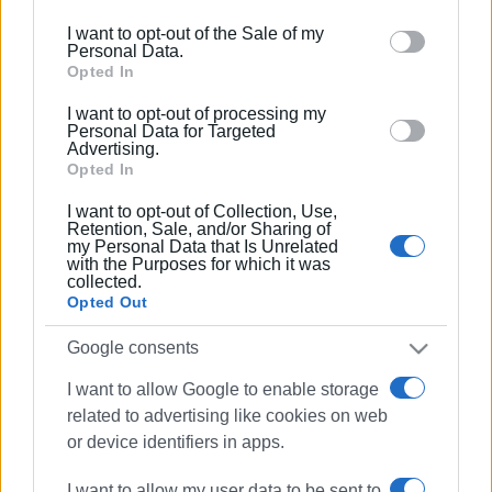
including but not limited to your visit or usage
I want to opt-out of the Sale of my
behaviour. You may click to grant or deny consent to
Personal Data.
Google and its third-party tags to use your data for
Opted In
below specified purposes in below Google consent
I want to opt-out of processing my
section.
Personal Data for Targeted
Advertising.
Opted In
I want to opt-out of Collection, Use,
ΕΛΕΝΗ ΚΟΡΩΝΑΚΗ
Retention, Sale, and/or Sharing of
Εργάζεται στις Εκδόσεις Ενημέρωση από το
my Personal Data that Is Unrelated
with the Purposes for which it was
1990 σε θέσεις υψηλής ευθύνης. Ειδικεύεται στις
collected.
δημόσιες σχέσεις, το ελεύθερο και το
Opted Out
καλλιτεχνικό ρεπορτάζ.
Google consents
I want to allow Google to enable storage
related to advertising like cookies on web
Ακολουθήστε το enimerosi στο
Facebook
or device identifiers in apps.
I want to allow my user data to be sent to