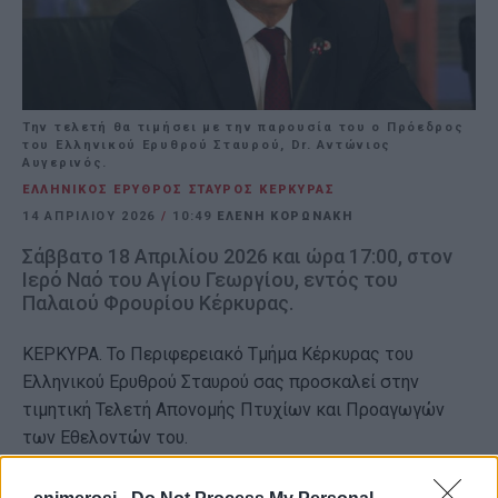
Την τελετή θα τιμήσει με την παρουσία του ο Πρόεδρος
του Ελληνικού Ερυθρού Σταυρού, Dr. Αντώνιος
Αυγερινός.
ΕΛΛΗΝΙΚΟΣ ΕΡΥΘΡΟΣ ΣΤΑΥΡΟΣ ΚΕΡΚΥΡΑΣ
14 ΑΠΡΙΛΊΟΥ 2026
/
10:49
ΕΛΕΝΗ ΚΟΡΩΝΑΚΗ
Σάββατο 18 Απριλίου 2026 και ώρα 17:00, στον
Ιερό Ναό του Αγίου Γεωργίου, εντός του
Παλαιού Φρουρίου Κέρκυρας.
ΚΕΡΚΥΡΑ. Το Περιφερειακό Τμήμα Κέρκυρας του
Ελληνικού Ερυθρού Σταυρού σας προσκαλεί στην
τιμητική Τελετή Απονομής Πτυχίων και Προαγωγών
των Εθελοντών του.
Σε μια ατμόσφαιρα αναγνώρισης της προσφοράς και