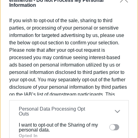
enimerosi -
Do Not Process My Personal
του εθελοντισμού, θα βραβευθούν οι Εθελοντές των
Information
Τομέων: Υγείας, Κοινωνικής Πρόνοιας, Σαμαρειτών -
Διασωστών – Ναυαγοσωστών.
If you wish to opt-out of the sale, sharing to third
parties, or processing of your personal or sensitive
Η εκδήλωση θα πραγματοποιηθεί το Σάββατο 18
information for targeted advertising by us, please use
Απριλίου 2026 και ώρα 17:00, στον Ιερό Ναό του Αγίου
the below opt-out section to confirm your selection.
Γεωργίου, εντός του Παλαιού Φρουρίου Κέρκυρας.
Please note that after your opt-out request is
processed you may continue seeing interest-based
Την τελετή θα τιμήσει με την παρουσία του ο Πρόεδρος
ads based on personal information utilized by us or
του Ελληνικού Ερυθρού Σταυρού, Dr. Αντώνιος
personal information disclosed to third parties prior to
Αυγερινός.
your opt-out. You may separately opt-out of the further
Το Σάββατο 18 Απριλίου 2026 στις 17:00 στον Ι.Ν. Αγίου
disclosure of your personal information by third parties
Γεωργίου (Παλαιό Φρούριο Κέρκυρας)
on the IAB’s list of downstream participants. This
information may also be disclosed by us to third parties
Διοργάνωση: ΕΕΣ – Περιφερειακό Τμήμα Κέρκυρας
Personal Data Processing Opt
on the
IAB’s List of Downstream Participants
that may
Outs
further disclose it to other third parties.
I want to opt-out of the Sharing of my
Please note that this website/app uses one or more
personal data.
Εμφανίσεις: 526
Google services and may gather and store information
Opted In