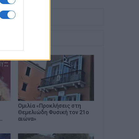
Ομιλία «Προκλήσεις στη
Θεμελιώδη Φυσική τον 21ο
…
αιώνα»