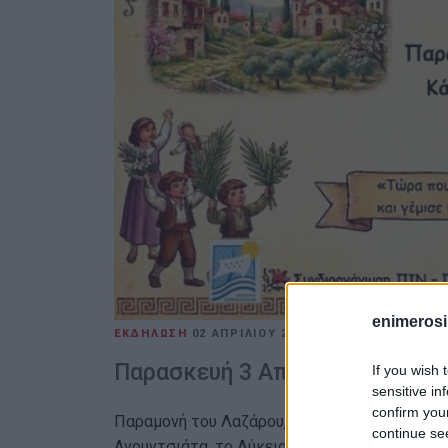
enimerosi
ΕΚΔΗΛΩΣΗ
02 ΑΠΡΙΛΊΟΥ 2026
/
15:46
ΕΛΕΝΗ ΚΟΡ
Παρασκευή 3 Απριλίου, στις 6.
If you wish 
sensitive in
confirm you
Παραμονή του Λαζάρου, Παρασκευή 3 Απριλίου
continue se
Ανουντσιάτα, το Λύκειο Ελληνίδων Κέρκυρας