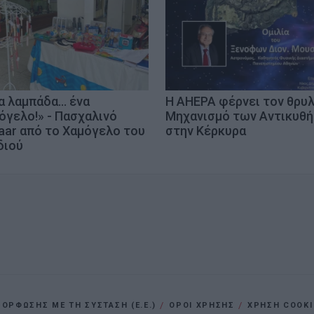
α λαμπάδα… ένα
Η AHEPA φέρνει τον θρυ
όγελο!» - Πασχαλινό
Μηχανισμό των Αντικυθ
aar από το Χαμόγελο του
στην Κέρκυρα
διού
ΡΦΩΣΗΣ ΜΕ ΤΗ ΣΥΣΤΑΣΗ (Ε.Ε.)
ΌΡΟΙ ΧΡΗΣΗΣ
ΧΡΗΣΗ COOKI