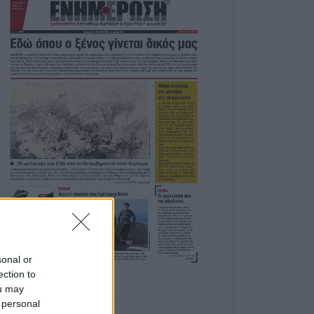
sonal or
ection to
ou may
 personal