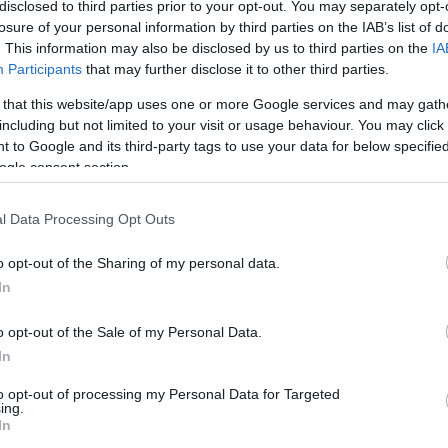
disclosed to third parties prior to your opt-out. You may separately opt-
διοργάνωση ΠΙΝ.
losure of your personal information by third parties on the IAB’s list of
. This information may also be disclosed by us to third parties on the
IA
Participants
that may further disclose it to other third parties.
 that this website/app uses one or more Google services and may gath
including but not limited to your visit or usage behaviour. You may click 
 to Google and its third-party tags to use your data for below specifi
ogle consent section.
εις Ενημέρωση από το 1990 σε θέσεις υψηλής
l Data Processing Opt Outs
στις δημόσιες σχέσεις, το ελεύθερο και το
ζ.
o opt-out of the Sharing of my personal data.
In
o opt-out of the Sale of my Personal Data.
 στο
Facebook
In
to opt-out of processing my Personal Data for Targeted
ing.
In