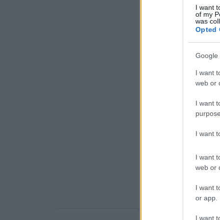
I want t
of my P
was col
Opted 
Google 
I want t
web or d
I want t
purpose
I want 
I want t
web or d
I want t
or app.
I want t