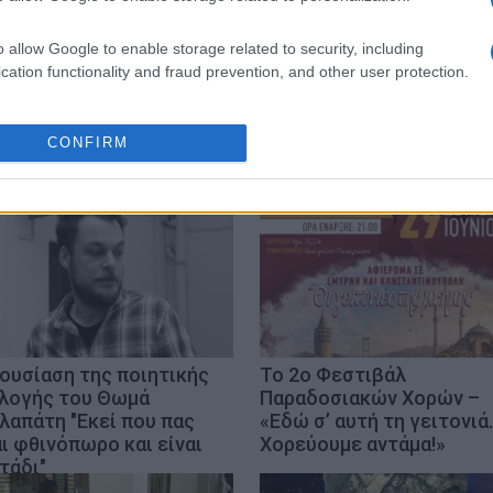
o allow Google to enable storage related to security, including
cation functionality and fraud prevention, and other user protection.
CONFIRM
ουσίαση της ποιητικής
Το 2ο Φεστιβάλ
λογής του Θωμά
Παραδοσιακών Χορών –
λαπάτη "Εκεί που πας
«Εδώ σ’ αυτή τη γειτονιά
αι φθινόπωρο και είναι
Χορεύουμε αντάμα!»
τάδι"