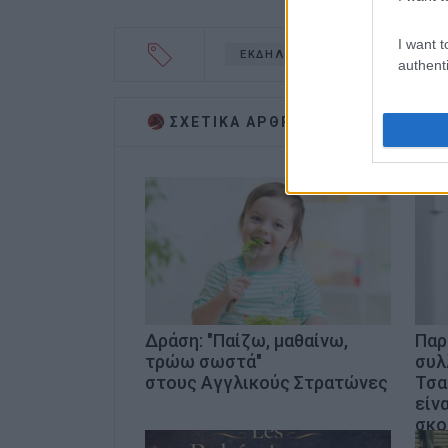
I want t
ΕΚΔΗΛΩΣΗ
authenti
ΣΧΕΤΙΚA AΡΘΡΑ
Δράση: "Παίζω, μαθαίνω,
Παρ
τρώω σωστά"
συλ
στους Αγγλικούς Στρατώνες
Τσα
είν
σκο