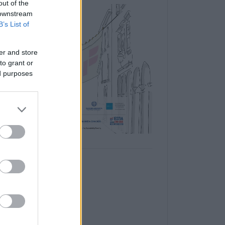
out of the
 downstream
B’s List of
er and store
to grant or
ed purposes