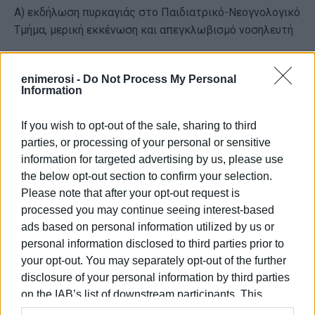
Α) εκδήλωση πυρκαγιάς στο Παιδιατρικό-Νεογνολογικό
Τμήμα, μερική εκκένωση και απεγκλωβισμό νοσηλευτή
Β) Εκκένωση Τμήματος Επειγόντων Περιστατικών
enimerosi -
Do Not Process My Personal
Γ) Ανάπτυξη Υπαίθριας Διαλογής στον περίβολο του
Information
Νοσοκομείου
If you wish to opt-out of the sale, sharing to third
Δ) μεταφορά ασθενών από το Παιδιατρικό-
parties, or processing of your personal or sensitive
Νεογνολογικό Τμήμα και το Τμήμα Επειγόντων
information for targeted advertising by us, please use
Περιστατικών προς την Υπαίθρια Διαλογή.
the below opt-out section to confirm your selection.
Please note that after your opt-out request is
ΦΩΤΟ@ΕΝΗΜΕΡΩΣΗ ΑΡΧΕΙΟ
processed you may continue seeing interest-based
Εμφανίσεις: 823
ads based on personal information utilized by us or
personal information disclosed to third parties prior to
your opt-out. You may separately opt-out of the further
disclosure of your personal information by third parties
on the IAB’s list of downstream participants. This
information may also be disclosed by us to third parties