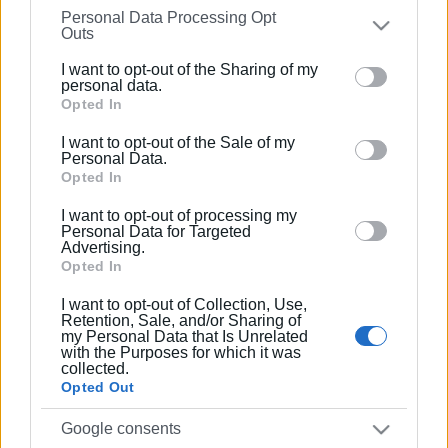
Personal Data Processing Opt
on the
IAB’s List of Downstream Participants
that may
Outs
further disclose it to other third parties.
I want to opt-out of the Sharing of my
Please note that this website/app uses one or more
personal data.
ΕΛΕΝΗ ΚΟΡΩΝΑΚΗ
Google services and may gather and store information
Opted In
Εργάζεται στις Εκδόσεις Ενημέρωση από το
including but not limited to your visit or usage
1990 σε θέσεις υψηλής ευθύνης. Ειδικεύεται στις
I want to opt-out of the Sale of my
behaviour. You may click to grant or deny consent to
Personal Data.
δημόσιες σχέσεις, το ελεύθερο και το
Google and its third-party tags to use your data for
Opted In
καλλιτεχνικό ρεπορτάζ.
below specified purposes in below Google consent
I want to opt-out of processing my
section.
Personal Data for Targeted
Advertising.
Opted In
Ακολουθήστε το enimerosi στο
Facebook
I want to opt-out of Collection, Use,
Retention, Sale, and/or Sharing of
my Personal Data that Is Unrelated
Συνδρομητές στο e-paper
with the Purposes for which it was
collected.
Opted Out
Google consents