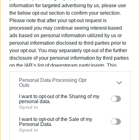
Ελλάδα.
information for targeted advertising by us, please use
the below opt-out section to confirm your selection.
Κατά τη διάρκεια της εκδήλωσης θα παρουσιαστεί το
Please note that after your opt-out request is
ευρωπαϊκό πρόγραμμα EURES TMS – Targeted Mobility
processed you may continue seeing interest-based
Scheme (https://eures-tms.politicheattive.lavoro.gov.it/it)
ads based on personal information utilized by us or
το οποίο υλοποιείται με την εγγύηση της Ευρωπαϊκής
personal information disclosed to third parties prior to
Ένωσης και στοχεύει αφενός στην υποστήριξη των
your opt-out. You may separately opt-out of the further
επιχειρήσεων για την κάλυψη αναγκών σε ανθρώπινο
disclosure of your personal information by third parties
δυναμικό από χώρες της Ε.Ε. και αφετέρου στη
on the IAB’s list of downstream participants. This
δημιουργία ουσιαστικών επαγγελματικών ευκαιριών για
information may also be disclosed by us to third parties
φοιτητές, τελειόφοιτους και νέους αποφοίτους, σε
Personal Data Processing Opt
on the
IAB’s List of Downstream Participants
that may
Ευρωπαϊκές χώρες.
Outs
further disclose it to other third parties.
I want to opt-out of the Sharing of my
Ιδιαίτερη έμφαση θα δοθεί:
Please note that this website/app uses one or more
personal data.
Google services and may gather and store information
Opted In
στη σύνδεση σπουδών και εργασιακής εμπειρίας,
including but not limited to your visit or usage
I want to opt-out of the Sale of my
στις δυνατότητες επαγγελματικής κινητικότητας
behaviour. You may click to grant or deny consent to
Personal Data.
εντός της Ευρωπαϊκής Ένωσης,
Google and its third-party tags to use your data for
Opted In
below specified purposes in below Google consent