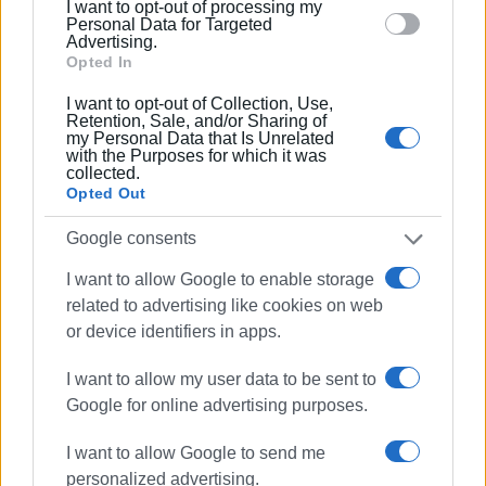
I want to opt-out of processing my
στις παροχές και επιδοτήσεις του προγράμματος τόσο
section.
Personal Data for Targeted
για εργαζόμενους, όσο και για επιχειρήσεις, με έμφαση
Advertising.
στις μικρομεσαίες επιχειρήσεις.
Opted In
I want to opt-out of Collection, Use,
Η ενημερωτική εκδήλωση απευθύνεται σε
Retention, Sale, and/or Sharing of
επιχειρηματίες, στελέχη ανθρώπινου δυναμικού,
my Personal Data that Is Unrelated
with the Purposes for which it was
φοιτητές, αποφοίτους και κάθε ενδιαφερόμενο που
collected.
επιθυμεί να ενημερωθεί για τις σύγχρονες ευρωπαϊκές
Opted Out
πολιτικές απασχόλησης και κινητικότητας.
Google consents
Για περισσότερες πληροφορίες μπορείτε να
I want to allow Google to enable storage
απευθύνεστε στο Επιμελητήριο Κέρκυρας (τηλ. 26610
related to advertising like cookies on web
39813 εσωτ. 8 – E-mail:
info@corfucci.gr
) και στην
or device identifiers in apps.
εταιρεία DIAN Training Activities, (τηλ. 210 8253399 – E-
mail:
pmdian@otenet.gr
).
I want to allow my user data to be sent to
Google for online advertising purposes.
Εμφανίσεις: 166
I want to allow Google to send me
personalized advertising.