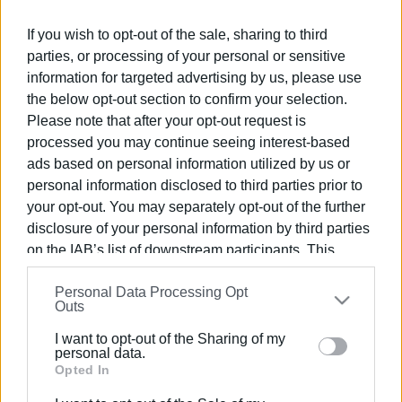
Φίλων Ιωάννη Καποδίστρια για τα 250
χρόνια από τη γέννηση του
If you wish to opt-out of the sale, sharing to third
parties, or processing of your personal or sensitive
21 ΙΟΥΛΊΟΥ 2026
/
18:14
information for targeted advertising by us, please use
«Πιάσε με για να χορέψω» - Οι
the below opt-out section to confirm your selection.
Γκιντίκι ξεσήκωσαν τον Πέλεκα
Please note that after your opt-out request is
processed you may continue seeing interest-based
ads based on personal information utilized by us or
20 ΙΟΥΛΊΟΥ 2026
/
14:01
Η «Οδύσσεια» παίζεται σε δύο
personal information disclosed to third parties prior to
αίθουσες: στον κινηματογράφο και
your opt-out. You may separately opt-out of the further
στο Γιαλλινά
disclosure of your personal information by third parties
on the IAB’s list of downstream participants. This
18 ΙΟΥΛΊΟΥ 2026
/
08:22
information may also be disclosed by us to third parties
Σπύρος Αλαμάνος: Ο Κερκυραίος
Personal Data Processing Opt
on the
IAB’s List of Downstream Participants
that may
δημιουργός που νίκησε τον χρόνο
Outs
further disclose it to other third parties.
I want to opt-out of the Sharing of my
Please note that this website/app uses one or more
personal data.
17 ΙΟΥΛΊΟΥ 2026
/
15:39
Google services and may gather and store information
Opted In
10η Μουσικολογική Ημερίδα: "Έργα -
σταθμοί της επτανησιακής μουσικής
including but not limited to your visit or usage