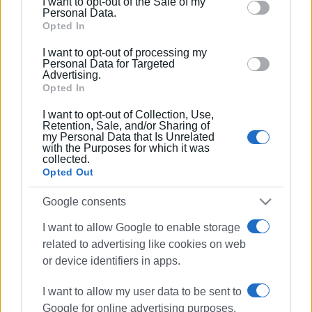
δημιουργίας"
I want to opt-out of the Sale of my
behaviour. You may click to grant or deny consent to
Personal Data.
Google and its third-party tags to use your data for
Opted In
below specified purposes in below Google consent
16 ΙΟΥΛΊΟΥ 2026
/
14:39
I want to opt-out of processing my
Τέχνη από σκουπίδια του Κώστα
section.
Personal Data for Targeted
Κουλούρη: 400 αντικείμενα
Advertising.
ζωντανεύουν
Opted In
I want to opt-out of Collection, Use,
15 ΙΟΥΛΊΟΥ 2026
/
17:55
Retention, Sale, and/or Sharing of
Ηχώ του Χθες, Πνοή του Αύριο: Όταν η
my Personal Data that Is Unrelated
Κερκυραϊκή μπαντιστική παράδοση
with the Purposes for which it was
συναντιέται με την παραδοσιακή
collected.
μουσική και την συστήνει στον
Opted Out
ψηφιακό κόσμο
Google consents
14 ΙΟΥΛΊΟΥ 2026
/
15:10
I want to allow Google to enable storage
Συνεχής η συναυλιακή δράση της
related to advertising like cookies on web
Παλαιάς Φιλαρμονικής
or device identifiers in apps.
I want to allow my user data to be sent to
08 ΙΟΥΛΊΟΥ 2026
/
17:12
Έκθεση βοτανικής τέχνης
Google for online advertising purposes.