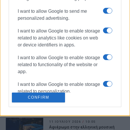
«Ανθογραφία ΙΙ» στην Πινακοθήκη
Δήμου Κεντρικής Κέρκυρας
I want to allow Google to send me
personalized advertising.
13 ΙΟΥΛΊΟΥ 2026
/
17:56
Ονοματοδοσία της Πλατείας
I want to allow Google to enable storage
Κουραμάδων σε «Πλατεία Λίας
related to analytics like cookies on web
Αργυρού Ασπιώτη» (φώτο)
or device identifiers in apps.
13 ΙΟΥΛΊΟΥ 2026
/
17:56
I want to allow Google to enable storage
Εκδήλωση μνήμης και τιμής για τον
related to functionality of the website or
Μαέστρο Παναγιώτη Σπίνουλα στον
Κάτω Γαρούνα (φώτο)
app.
I want to allow Google to enable storage
10 ΙΟΥΛΊΟΥ 2026
/
21:23
related to personalization.
Φεστιβάλ των Παξών: À Paris tous les
CONFIRM
deux - H Λυρική ταξιδεύει στην
Ελλάδα
I want to allow Google to enable storage
related to security, including
authentication functionality and fraud
11 ΙΟΥΛΊΟΥ 2026
/
10:05
prevention, and other user protection.
Αφιέρωμα στην ελληνική μουσική