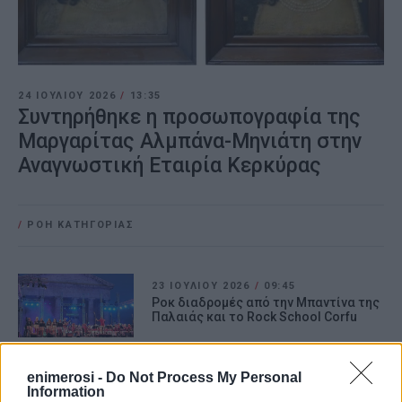
24 ΙΟΥΛΊΟΥ 2026
/
13:35
Συντηρήθηκε η προσωπογραφία της
Μαργαρίτας Αλμπάνα-Μηνιάτη στην
Αναγνωστική Εταιρία Κερκύρας
/
ΡΟΗ ΚΑΤΗΓΟΡΙΑΣ
23 ΙΟΥΛΊΟΥ 2026
/
09:45
Ροκ διαδρομές από την Μπαντίνα της
Παλαιάς και το Rock School Corfu
enimerosi -
Do Not Process My Personal
21 ΙΟΥΛΊΟΥ 2026
/
17:22
Information
Σειρά εκδηλώσεων από το Σύλλογο