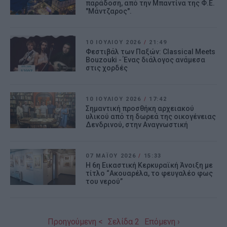
παράδοση, από την Μπαντίνα της Φ.Ε.
"Μάντζαρος".
10 ΙΟΥΛΊΟΥ 2026
/
21:49
Φεστιβάλ των Παξών: Classical Meets
Bouzouki - Ένας διάλογος ανάμεσα
στις χορδές
10 ΙΟΥΛΊΟΥ 2026
/
17:42
Σημαντική προσθήκη αρχειακού
υλικού από τη δωρεά της οικογένειας
Δενδρινού, στην Αναγνωστική
07 ΜΑΪ́ΟΥ 2026
/
15:33
Η 6η Εικαστική Κερκυραϊκή Άνοιξη με
τίτλο “Ακουαρέλα, το φευγαλέο φως
του νερού”
Προηγούμενη <
Σελίδα 2
Επόμενη ›