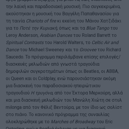
την λαϊκή και παραδοσιακή μουσική. Πιο συγκεκριμένα,
ακούστηκαν η μουσική του Βαγγέλη Παπαθανασίου για
τη ταινία
Chariots
of
fire
κι εκείνη του Μάνου Χατζιδάκι
για το
Ποτέ την Κυριακή
, όπως και τα
Blue
Tango
του
Leroy Anderson,
Arabian
Dances
του Roland Barrett το
Spiritual
Contrasts
του Harold Walters, το
Celtic
Air
and
Dance
του Michael Sweeney και το
Groovee
του Richard
Saucedo. Το πρόγραμμα περιλάμβανε επίσης επιλογές/
διασκευές μελωδιών από γνωστά τραγούδια
δημοφιλών συγκροτημάτων όπως οι Beatles, οι ΑΒΒΑ,
οι Queen και οι Coldplay, ενώ παρουσιάστηκαν ακόμη
μια διασκευή του παραδοσιακού ηπειρώτικου
τραγουδιού
Η τρυγόνα
, από τον Έκτορα Μερκούρη, αλλά
και μια διασκευή μελωδιών του Μανώλη Χιώτη σε στυλ
milonga από τον Φέλιξ Βεντούρα, με τον ίδιο ως σολίστ
στο πιάνο. Το κανονικό πρόγραμμα της συναυλίας
ολοκληρώθηκε με το
Marches
of
Broadway
του Eric
Osterling, ενώ η βραδιά έκλεισε με μια διασκευή