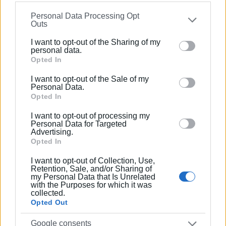
information may also be disclosed by us to third parties
Personal Data Processing Opt
on the
IAB’s List of Downstream Participants
that may
Outs
further disclose it to other third parties.
I want to opt-out of the Sharing of my
Please note that this website/app uses one or more
personal data.
Google services and may gather and store information
Opted In
including but not limited to your visit or usage
I want to opt-out of the Sale of my
behaviour. You may click to grant or deny consent to
Personal Data.
Google and its third-party tags to use your data for
Opted In
below specified purposes in below Google consent
I want to opt-out of processing my
section.
Personal Data for Targeted
Advertising.
Opted In
I want to opt-out of Collection, Use,
Retention, Sale, and/or Sharing of
my Personal Data that Is Unrelated
with the Purposes for which it was
collected.
Opted Out
Google consents