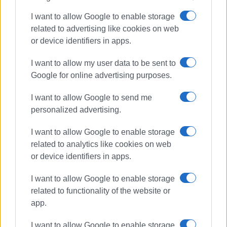
I want to allow Google to enable storage
related to advertising like cookies on web
or device identifiers in apps.
I want to allow my user data to be sent to
Google for online advertising purposes.
Πλέον, η επόμενη προγραμματισμένη εκδήλωση της
I want to allow Google to send me
Φιλαρμονικής «Μάντζαρος» αφορά την Μπάντα της και
personalized advertising.
δεν είναι άλλη από τη συναυλία-αφιέρωμα στον
αείμνηστο μουσικοσυνθέτη Θάνο Μικρούτσικο, την
I want to allow Google to enable storage
Δευτέρα 29 Ιουλίου 2024, στο Παλαιό Φρούριο. Θα
related to analytics like cookies on web
διευθύνει ο αρχιμουσικός Σωκράτης Άνθης ενώ
or device identifiers in apps.
ερμηνευτές θα είναι ο Κώστας Θωμαΐδης και η Ρίτα
Αντωνοπούλου. Η προπώληση εισιτηρίων έχει
I want to allow Google to enable storage
ξεκινήσει.
related to functionality of the website or
app.
ΚΕΝΤΡΙΚΗ ΦΩΤΟ@ΦΕ ΜΑΝΤΖΑΡΟΣ
I want to allow Google to enable storage