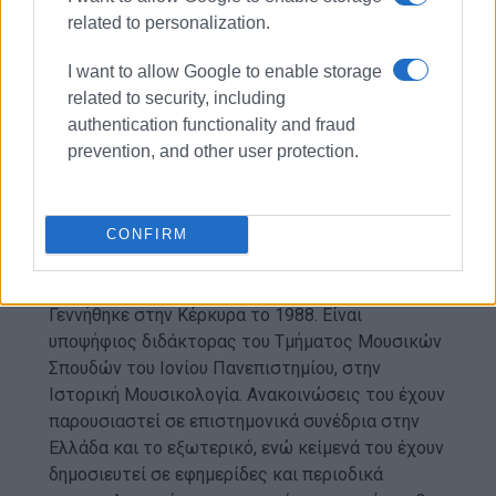
ΥΠΟΛΟΙΠΕΣ ΦΩΤΟ@ΝΙΚΟΣ ΠΙΚΟΥΛΑΣ
related to personalization.
Εμφανίσεις: 105
I want to allow Google to enable storage
related to security, including
authentication functionality and fraud
prevention, and other user protection.
CONFIRM
ΓΕΡΑΣΙΜΟΣ ΜΑΡΤΙΝΗΣ
Γεννήθηκε στην Κέρκυρα το 1988. Είναι
υποψήφιος διδάκτορας του Τμήματος Μουσικών
Σπουδών του Ιονίου Πανεπιστημίου, στην
Ιστορική Μουσικολογία. Ανακοινώσεις του έχουν
παρουσιαστεί σε επιστημονικά συνέδρια στην
Ελλάδα και το εξωτερικό, ενώ κείμενά του έχουν
δημοσιευτεί σε εφημερίδες και περιοδικά