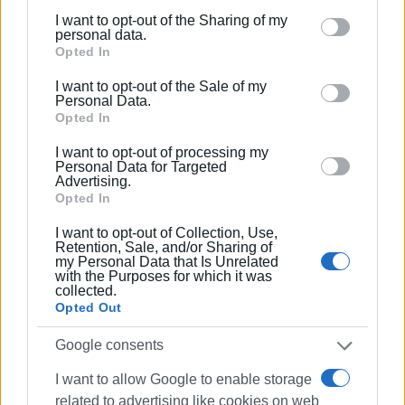
Readingστις Στρατηγικές Σπουδές.
I want to opt-out of the Sharing of my
Please note that this website/app uses one or more
personal data.
Google services and may gather and store information
Opted In
Ακολουθήστε το enimerosi στο
Facebook
including but not limited to your visit or usage
I want to opt-out of the Sale of my
behaviour. You may click to grant or deny consent to
Personal Data.
Google and its third-party tags to use your data for
Opted In
Συνδρομητές στο e-paper
below specified purposes in below Google consent
I want to opt-out of processing my
section.
Personal Data for Targeted
Advertising.
Opted In
I want to opt-out of Collection, Use,
Retention, Sale, and/or Sharing of
my Personal Data that Is Unrelated
with the Purposes for which it was
collected.
Opted Out
Google consents
I want to allow Google to enable storage
related to advertising like cookies on web