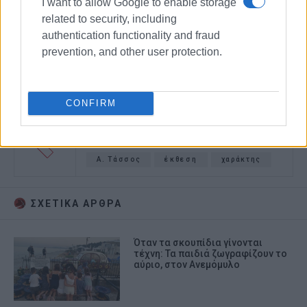
I want to allow Google to enable storage
related to security, including
authentication functionality and fraud
prevention, and other user protection.
CONFIRM
Δημοτική Πινακοθήκη Κέρκυρας
Α. Τάσσος
έκθεση
χαράκτης
ΣΧΕΤΙΚA AΡΘΡΑ
Όταν τα σκουπίδια γίνονται
τέχνη: Τα παιδιά ζωγραφίζουν το
αύριο, στον Ανεμόμυλο