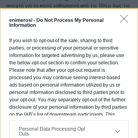
ανοιχτή για το κοινό καθημερινά από τις 10π.μ. έως τις
4μ.μ. εκτός από Δευτέρες και επίσημες αργίες.
enimerosi -
Do Not Process My Personal
Information
Εμφανίσεις: 139
If you wish to opt-out of the sale, sharing to third
parties, or processing of your personal or sensitive
information for targeted advertising by us, please use
the below opt-out section to confirm your selection.
Please note that after your opt-out request is
processed you may continue seeing interest-based
ads based on personal information utilized by us or
personal information disclosed to third parties prior to
ΒΑΣΙΛΗΣ ΠΑΝΤΑΖΟΠΟΥΛΟΣ
your opt-out. You may separately opt-out of the further
Ο Βασίλης Πανταζόπουλος είναι απόφοιτος του
disclosure of your personal information by third parties
τμήματος Μεσογειακών Σπουδών του
on the IAB’s list of downstream participants. This
Πανεπιστημίου Αιγαίου (Ρόδος), με ειδίκευση
information may also be disclosed by us to third parties
στις Διεθνείς Σχέσεις. Επιπλέον, είναι κάτοχος
Personal Data Processing Opt
on the
IAB’s List of Downstream Participants
that may
Μεταπτυχιακού Τίτλου από το Πανεπιστήμιο του
Outs
further disclose it to other third parties.