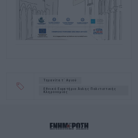
Τηγανίτα τ΄ Αγιού
Εθνικό Ευρετήριο Άυλης Πολιτιστικής
Κληρονομιάς