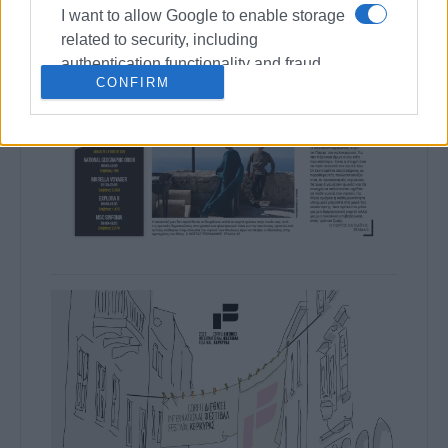
I want to allow Google to enable storage
related to security, including
authentication functionality and fraud
CONFIRM
prevention, and other user protection.