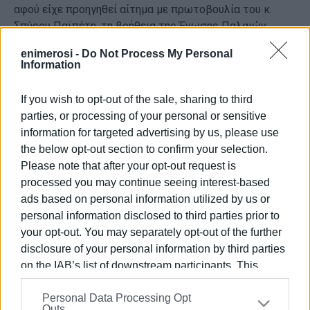
αφού είχε προηγηθεί αίτημα με πρωτοβουλία του κ.
Σπύρου Παϊπέτη, τη βοήθεια της Ένωσης Παλαιών
Προσκόπων, του Φορέα Κορφιάτικης Έκφρασης, και με
enimerosi -
Do Not Process My Personal
τη στήριξη του Δήμου Κεντρικής Κέρκυρας.
Information
Σύμφωνα και με την απόφαση η οποία εκδόθηκε χθες
If you wish to opt-out of the sale, sharing to third
από το αρμόδιο Τμήμα της Διεύθυνσης Νεότερης
parties, or processing of your personal or sensitive
Πολιτιστικής Κληρονομιάς του Υπουργείου, το έθιμο
information for targeted advertising by us, please use
της “Τηγανίτας τ' Αγιού” αποτελεί εθιμική πρακτική
the below opt-out section to confirm your selection.
που συνδέεται με τη συλλογική μνήμη της Κέρκυρας,
Please note that after your opt-out request is
αλλά και με τη διαμόρφωση και διάδοση των αστικών
processed you may continue seeing interest-based
διατροφικών συνηθειών και της ζαχαροπλαστικής.
ads based on personal information utilized by us or
personal information disclosed to third parties prior to
Σημειώνεται ότι η όλη πρωτοβουλία ενισχύθηκε τα
your opt-out. You may separately opt-out of the further
μέγιστα μέσα και από τη δημιουργία ενός μοναδικού
disclosure of your personal information by third parties
ντοκυμαντέρ μεσαίου μήκους με τίτλο “Κέρκυρα, το
on the IAB’s list of downstream participants. This
νησί της Τηγανίτας”, το οποίο έφτιαξαν νέοι άνθρωποι,
information may also be disclosed by us to third parties
με τη συγκεκριμένη θεματολογία.
Personal Data Processing Opt
on the
IAB’s List of Downstream Participants
that may
Outs