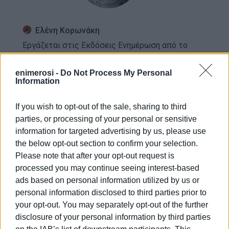
Ελένη Κορωνάκη
Εργάζεται στις Εκδόσεις Ενημέρωση από το
1990 σε θέσεις υψηλής ευθύνης. Ειδικεύεται στις
δημόσιες σχέσεις, το ελεύθερο και το
enimerosi -
Do Not Process My Personal
Information
καλλιτεχνικό ρεπορτάζ.
If you wish to opt-out of the sale, sharing to third
Ακολουθήστε το enimerosi στο
Facebook
parties, or processing of your personal or sensitive
information for targeted advertising by us, please use
the below opt-out section to confirm your selection.
Συνδρομητές στο e-paper
Please note that after your opt-out request is
processed you may continue seeing interest-based
ads based on personal information utilized by us or
personal information disclosed to third parties prior to
your opt-out. You may separately opt-out of the further
disclosure of your personal information by third parties