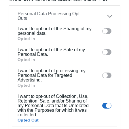
on the IAB’s list of downstream participants. This
information may also be disclosed by us to third parties
Personal Data Processing Opt
on the
IAB’s List of Downstream Participants
that may
Outs
further disclose it to other third parties.
I want to opt-out of the Sharing of my
Please note that this website/app uses one or more
personal data.
Google services and may gather and store information
Opted In
including but not limited to your visit or usage
I want to opt-out of the Sale of my
behaviour. You may click to grant or deny consent to
Personal Data.
Google and its third-party tags to use your data for
Opted In
below specified purposes in below Google consent
I want to opt-out of processing my
section.
Personal Data for Targeted
Advertising.
Opted In
I want to opt-out of Collection, Use,
Retention, Sale, and/or Sharing of
my Personal Data that Is Unrelated
with the Purposes for which it was
collected.
Opted Out