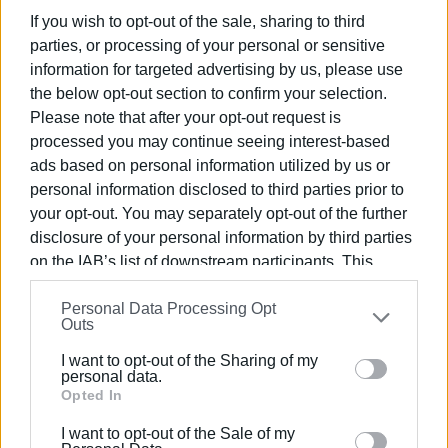
If you wish to opt-out of the sale, sharing to third
parties, or processing of your personal or sensitive
information for targeted advertising by us, please use
the below opt-out section to confirm your selection.
Please note that after your opt-out request is
processed you may continue seeing interest-based
Ελένη Κορωνάκη
ads based on personal information utilized by us or
Εργάζεται στις Εκδόσεις Ενημέρωση από το
personal information disclosed to third parties prior to
1990 σε θέσεις υψηλής ευθύνης. Ειδικεύεται στις
your opt-out. You may separately opt-out of the further
δημόσιες σχέσεις, το ελεύθερο και το
disclosure of your personal information by third parties
καλλιτεχνικό ρεπορτάζ.
on the IAB’s list of downstream participants. This
information may also be disclosed by us to third parties
Personal Data Processing Opt
on the
IAB’s List of Downstream Participants
that may
Ακολουθήστε το enimerosi στο
Facebook
Outs
further disclose it to other third parties.
I want to opt-out of the Sharing of my
Please note that this website/app uses one or more
personal data.
Συνδρομητές στο e-paper
Google services and may gather and store information
Opted In
including but not limited to your visit or usage
I want to opt-out of the Sale of my
behaviour. You may click to grant or deny consent to