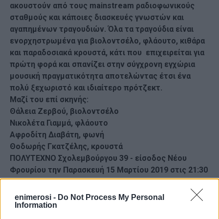
ακουστούν από τους mainstream ραδιοφωνικούς
σταθμούς και κάποιες διασκευές γνωστών και
αγαπημένων τραγουδιών. Όλα τα τραγούδια είναι
ενορχηστρωμένα για βιολοντσέλο, φλάουτο, κιθάρα
και παραδοσιακά κρουστά, κάτι που επιχειρείται για
πρώτη φορά και σπανίζει στην σύγχρονη εγχώρια
μουσική πραγματικότητα αποτελώντας έτσι ένα
πολύ ξεχωριστό και ιδιαίτερο πρότζεκτ.
Μαζί του επί σκηνής:
Θάλεια Ζερβού, βιολοντσέλο
Νικολέτα Γιαμμά, φλάουτο
Αφροδίτη Διαβάτη, φωνή
Θοδωρής Γκατζέλης, κρουστά
ΠΟΛΥΤΕΧΝΟ Σχολεμβούργου 39 - είσοδος Νέου
Φρουρίου την Παρασκευή 15 Μαρτίου 2019 στις 21:30
Εμφανίσεις: 96
enimerosi -
Do Not Process My Personal
Information