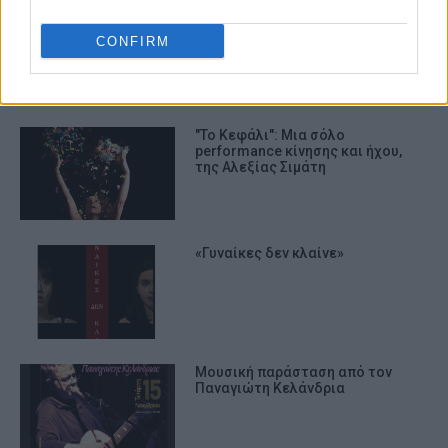
Παναγιώτης Κελάνδριας
Πολύτεχνο
CONFIRM
ΣΧΕΤΙΚA AΡΘΡΑ
"Το Κεφάλι": Μια σόλο
performance κίνησης και ήχου,
της Αλεξίας Σιμάτη
«Γυναίκες δεν κλαίνε»
Μουσική παράσταση από τον
Παναγιώτη Κελάνδρια