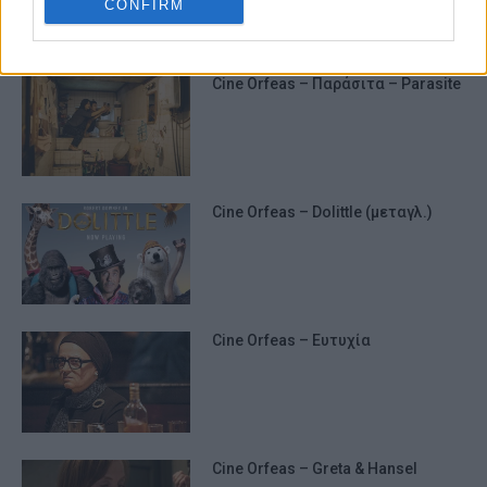
CONFIRM
Cine Orfeas – Παράσιτα – Parasite
Cine Orfeas – Dolittle (μεταγλ.)
Cine Orfeas – Ευτυχία
Cine Orfeas – Greta & Hansel