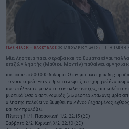
FLASHBACK – BACKTRACE
30 ΙΑΝΟΥΑΡΊΟΥ 2019
/
16:10
ΕΛΈΝΗ 
Μία ληστεία πάει στραβά και τα θύματα είναι πολλά
επιζών ληστής (Μάθιου Μοντίν) παθαίνει αμνησία κ
πού έκρυψε 500.000 δολάρια. Όταν μία μυστηριώδης ομάδα
το νοσοκομείο για να βρει τα λεφτά, του χορηγεί ένα πει
που στέλνει το μυαλό του σε άλλες εποχές, αποκαλύπτον
μυστικά. Όσο ο αστυνομικός (Σιλβέστερ Σταλόνε) βρίσκετα
ο ληστής παλεύει να θυμηθεί πριν ένας ξεχασμένος εχθρό
και τον προλάβει.
Πέμπτη
31/1,
Παρασκευή
1/2: 22:15 (2D)
Σάββατο
2/2,
Κυριακή
3/2: 22:30 (2D)