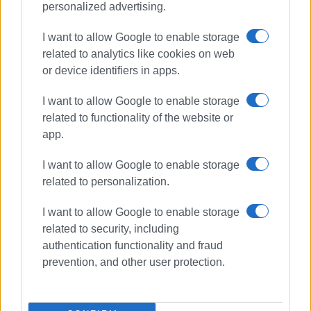
personalized advertising.
FLASHBACK – BACKTRACE
Cine Orfeas
I want to allow Google to enable storage
related to analytics like cookies on web
or device identifiers in apps.
ΣΧΕΤΙΚA AΡΘΡΑ
I want to allow Google to enable storage
related to functionality of the website or
Μόνο Σάββατο, Κυριακή και
Δευτέρα θα λειτουργεί το Cine
app.
Orfeas
I want to allow Google to enable storage
related to personalization.
Οι ταινίες στο Cine Orfeas την
I want to allow Google to enable storage
εβδομάδα 5-11/3
related to security, including
authentication functionality and fraud
prevention, and other user protection.
Cine Orfeas - οι ταινίες της
εβδομάδας 27/2 - 4/3