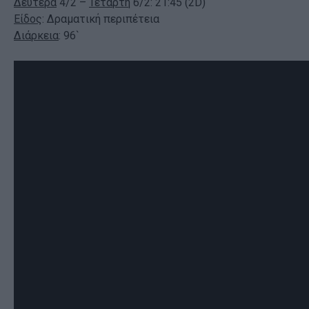
Δευτέρα
4/2 –
Τετάρτη
6/2: 21:45 (2D)
Είδος
: Δραματική περιπέτεια
Διάρκεια
: 96`