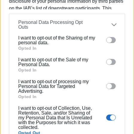
disclosure of your personal information by third parties
on the IAB’s list of downstream participants. This
information may also be disclosed by us to third parties
Personal Data Processing Opt
on the
IAB’s List of Downstream Participants
that may
Outs
further disclose it to other third parties.
I want to opt-out of the Sharing of my
Please note that this website/app uses one or more
personal data.
Google services and may gather and store information
Opted In
including but not limited to your visit or usage
I want to opt-out of the Sale of my
behaviour. You may click to grant or deny consent to
Personal Data.
Google and its third-party tags to use your data for
Opted In
below specified purposes in below Google consent
I want to opt-out of processing my
section.
Personal Data for Targeted
Advertising.
Opted In
I want to opt-out of Collection, Use,
Retention, Sale, and/or Sharing of
my Personal Data that Is Unrelated
with the Purposes for which it was
collected.
Opted Out