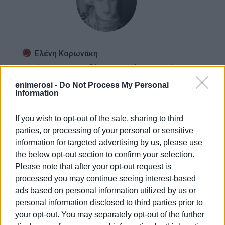
Ελένη Κορωνάκη
Εργάζεται στις Εκδόσεις Ενημέρωση από το
1990 σε θέσεις υψηλής ευθύνης. Ειδικεύεται στις
enimerosi -
Do Not Process My Personal
δημόσιες σχέσεις, το ελεύθερο και το
Information
καλλιτεχνικό ρεπορτάζ.
If you wish to opt-out of the sale, sharing to third
parties, or processing of your personal or sensitive
Ακολουθήστε το enimerosi στο
Facebook
information for targeted advertising by us, please use
the below opt-out section to confirm your selection.
Please note that after your opt-out request is
Συνδρομητές στο e-paper
processed you may continue seeing interest-based
ads based on personal information utilized by us or
personal information disclosed to third parties prior to
your opt-out. You may separately opt-out of the further