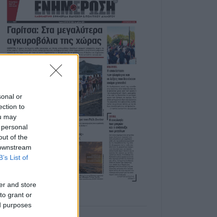
sonal or
ection to
ou may
 personal
out of the
 downstream
B’s List of
er and store
to grant or
ed purposes