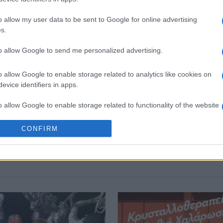
ie Andrée, στο πλαίσιο των εκπαιδευτικών του
Κυριακής, η είσοδος θα είναι ελεύθερη για το
o allow my user data to be sent to Google for online advertising
s.
to allow Google to send me personalized advertising.
 στο
Facebook
o allow Google to enable storage related to analytics like cookies on
evice identifiers in apps.
o allow Google to enable storage related to functionality of the website
CONFIRM
έρκυρας
Sophie Andrée
Μάριος Μουζακίτης
o allow Google to enable storage related to personalization.
o allow Google to enable storage related to security, including
cation functionality and fraud prevention, and other user protection.