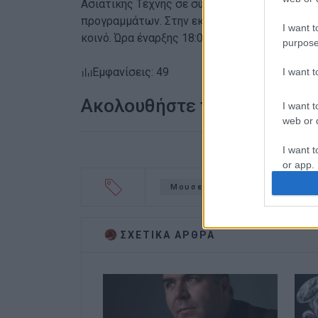
Ασιατικής Τέχνης σε συνεργασία με την Soph
προγραμμάτων. Στην εκδήλωση της προσεχούς 
I want t
κοινό. Ώρα έναρξης 18:00.
purpose
Εμφανίσεις: 49
I want 
Ακολουθήστε το enimerosi
I want t
web or d
I want t
or app.
Μουσείο Ασιατικής Τέχνης Κ
I want t
I want t
ΣΧΕΤΙΚA AΡΘΡΑ
authenti