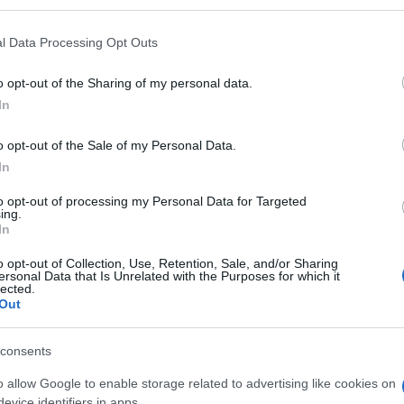
Κυριακή (των Βαΐων), 24 Απριλίου. Πρόκειται για
l Data Processing Opt Outs
ls και κρουστών οργάνων. To δεύτερο αυτό σκέλος
o opt-out of the Sharing of my personal data.
οντας μουσική και εσωτερικότητα, στόχος της
In
είναι η δημιουργία «ηχοχρωματικών δονήσεων» μέσα
 όργανα· από βιμπράφωνο μέχρι κύμβαλα.
o opt-out of the Sale of my Personal Data.
στην επικοινωνία που είχαμε μαζί της: «Με τον
In
 ήχου και χρώματος, φωτεινών κυμάτων που
ιακές δονήσεις. Η διαδικασία υφαίνεται γύρω από
to opt-out of processing my Personal Data for Targeted
ι χρονικές ακολουθίες μη γραμμικές. Αυτή μας η
ing.
In
ή ταυτότητα δημιουργίας, διαλόγου, επικοινωνίας,
ροσωπικό, διαισθητικό τρόπο να αποδώσουμε την
o opt-out of Collection, Use, Retention, Sale, and/or Sharing
ersonal Data that Is Unrelated with the Purposes for which it
lected.
αι οι Ναταλία Καποδίστρια (σκηνοθετική
Out
ύ) και Martin Andrée (video art). Την εκδήλωση θα
ρκυρας και η Διευθύντριά του, Δέσποινα Ζερνιώτη,
consents
ν Αγίων Μιχαήλ και Γεωργίου. Θα πρέπει να
o allow Google to enable storage related to advertising like cookies on
 τακτικά εκδηλώσεις που διοργανώνει του Μουσείο
evice identifiers in apps.