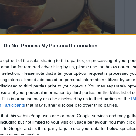
 -
Do Not Process My Personal Information
to opt-out of the sale, sharing to third parties, or processing of your per
formation for targeted advertising by us, please use the below opt-out s
r selection. Please note that after your opt-out request is processed y
eing interest-based ads based on personal information utilized by us or
disclosed to third parties prior to your opt-out. You may separately opt-
losure of your personal information by third parties on the IAB’s list of
. This information may also be disclosed by us to third parties on the
IA
ΊΟΥ 2016
/
13:47
Participants
that may further disclose it to other third parties.
Δόνηση» θα είναι ο τίτλος μιας
 that this website/app uses one or more Google services and may gath
ργανώνει η γνωστή στο κερκυραϊκό
including but not limited to your visit or usage behaviour. You may click 
ice healing performer, Sophie
 to Google and its third-party tags to use your data for below specifi
ogle consent section.