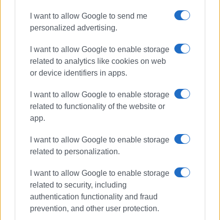
I want to allow Google to send me
personalized advertising.
I want to allow Google to enable storage
ΕΛΕΝΗ ΚΟΡΩΝΑΚΗ
related to analytics like cookies on web
Εργάζεται στις Εκδόσεις Ενημέρωση από το
or device identifiers in apps.
1990 σε θέσεις υψηλής ευθύνης. Ειδικεύεται στις
δημόσιες σχέσεις, το ελεύθερο και το
I want to allow Google to enable storage
καλλιτεχνικό ρεπορτάζ.
related to functionality of the website or
app.
Ακολουθήστε το enimerosi στο
Facebook
I want to allow Google to enable storage
related to personalization.
Συνδρομητές στο e-paper
I want to allow Google to enable storage
related to security, including
authentication functionality and fraud
prevention, and other user protection.