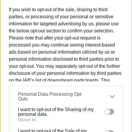
Στο Α' Μέρος της συναυλίας μας ρυθμοί Metal & Rock
If you wish to opt-out of the sale, sharing to third
από τη Φιλαρμονική μας και την εξαίρετη σοπράνο κ.
parties, or processing of your personal or sensitive
Δέσποινα - Ειρήνη Πουλιάση, ενώ στο Β' Μέρος η
information for targeted advertising by us, please use
Φιλαρμονική μας και το Rock/Metal Συγκρότημα
the below opt-out section to confirm your selection.
"Echelon", για πρώτη φορά παρουσίασαν ολόκληρο το
Please note that after your opt-out request is
άλμπουμ με τίτλο "Secret Power", σε μεταγραφή για
processed you may continue seeing interest-based
μπάντα πνευστών του κ. Σπύρου Δαφνή.
ads based on personal information utilized by us or
personal information disclosed to third parties prior to
Η παρουσίαση του άλμπουμ από τα δύο σύνολα,
your opt-out. You may separately opt-out of the further
αφιερώθηκε στη μνήμη του Λευτέρη Δουμπού, ιδρυτή
disclosure of your personal information by third parties
των "Echelon".
on the IAB’s list of downstream participants. This
Τη Μουσική Διεύθυνση είχε ο Αρχιμουσικός, κ. Διονύσης
information may also be disclosed by us to third parties
Personal Data Processing Opt
on the
IAB’s List of Downstream Participants
that may
Μαρτίνης.
Outs
further disclose it to other third parties.
Παράλληλα στην είσοδο της Πλατείας Δημαρχείου
I want to opt-out of the Sharing of my
Please note that this website/app uses one or more
Βόρειας Κέρκυρας, διεξαγόταν ενημερωτική δράση από
personal data.
Google services and may gather and store information
Opted In
το Σύλλογο Εθελοντών Αιμοδοτών & Δοτών Μυελού
including but not limited to your visit or usage
των Οστών, "Πανδότης" και τον πρόεδρο κ. Αναστάσιο
I want to opt-out of the Sale of my