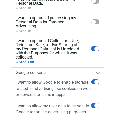
behaviour. You may click to grant or deny consent to
Personal Data.
Νικολούζο.
Google and its third-party tags to use your data for
Opted In
Τη Δημοτική Αρχή Βόρειας Κέρκυρας, εκπροσώπησαν οι:
below specified purposes in below Google consent
I want to opt-out of processing my
κ. Σπυριδούλα Κόκκαλη Αντιδήμαρχος Περιβάλλοντος
section.
Personal Data for Targeted
Advertising.
και Κυκλικής Οικονομίας και ο Εντεταλμένος
Opted In
Δημοτικός Σύμβουλος Πολιτισμού και Αθλητισμού κ.
Ιωάννης Καλούδης.
I want to opt-out of Collection, Use,
Retention, Sale, and/or Sharing of
my Personal Data that Is Unrelated
Ευχαριστούμε θερμά τον Δήμο Βόρειας Κέρκυρας για
with the Purposes for which it was
την πολύτιμη και συνεχή υποστήριξη του, αλλά και όλες
collected.
Opted Out
τις φίλες και τους φίλους της Φιλαρμονικής μας για
την παρουσία τους και το θερμό χειροκρότημα τους.
Google consents
**Φωτογραφίες: Σπύρος Μπέτσης
I want to allow Google to enable storage
related to advertising like cookies on web
Εμφανίσεις: 2195
or device identifiers in apps.
I want to allow my user data to be sent to
Google for online advertising purposes.