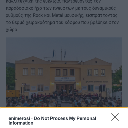
καλλιτεχνική της ευελιξία, παντρεύοντας τον
παραδοσιακό ήχο των πνευστών με τους δυναμικούς
ρυθμούς της Rock και Metal μουσικής, εισπράττοντας
το θερμό χειροκρότημα του κόσμου που βρέθηκε στον
χώρο.
enimerosi -
Do Not Process My Personal
Information