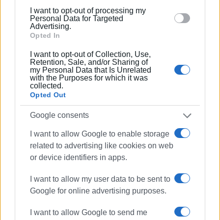
below specified purposes in below Google consent
μουσικολογικού και ιστορικού περιεχομένου. Ως
I want to opt-out of processing my
section.
μουσικολόγος έχει συνεργαστεί με φορείς όπως
Personal Data for Targeted
Advertising.
το Ιόνιο Πανεπιστήμιο, το Μέγαρο Μουσικής
Opted In
Αθηνών κ.ά. Διδάσκει στο Ωδείο Κερκύρας και
είναι υπεύθυνος του Αρχείου της Φιλαρμονικής
I want to opt-out of Collection, Use,
Retention, Sale, and/or Sharing of
Εταιρίας «Μάντζαρος».
my Personal Data that Is Unrelated
with the Purposes for which it was
collected.
Ακολουθήστε το enimerosi στο
Facebook
Opted Out
Google consents
Συνδρομητές στο e-paper
I want to allow Google to enable storage
related to advertising like cookies on web
or device identifiers in apps.
I want to allow my user data to be sent to
Google for online advertising purposes.
I want to allow Google to send me