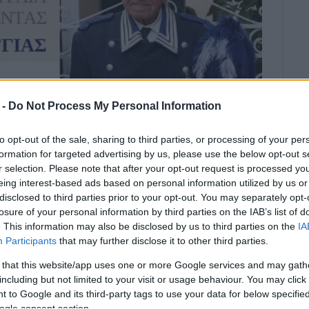
 -
Do Not Process My Personal Information
to opt-out of the sale, sharing to third parties, or processing of your per
formation for targeted advertising by us, please use the below opt-out s
r selection. Please note that after your opt-out request is processed y
eing interest-based ads based on personal information utilized by us or
disclosed to third parties prior to your opt-out. You may separately opt-
losure of your personal information by third parties on the IAB’s list of
. This information may also be disclosed by us to third parties on the
IA
Participants
that may further disclose it to other third parties.
6:27
ΕΛΕΝΗ ΚΟΡΩΝΑΚΗ
 that this website/app uses one or more Google services and may gath
νθης - Σολίστ: Πάτρικ - Νικόλαος
including but not limited to your visit or usage behaviour. You may click 
 to Google and its third-party tags to use your data for below specifi
ogle consent section.