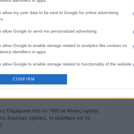
evice identifiers in apps.
o allow my user data to be sent to Google for online advertising
s.
Φέρντιναντ Ντάβιντ, Πιέτρο Μασκάνι, Αλέξανδρου
Τζουζέπε Βέρντι και Νικόλαου Φαρούγγια.
to allow Google to send me personalized advertising.
πίδειο Θέατρο Ρεματιάς - Πεζόδρομος Προφήτη Ηλία,
o allow Google to enable storage related to analytics like cookies on
evice identifiers in apps.
o allow Google to enable storage related to functionality of the website
CONFIRM
o allow Google to enable storage related to personalization.
o allow Google to enable storage related to security, including
cation functionality and fraud prevention, and other user protection.
εις Ενημέρωση από το 1990 σε θέσεις υψηλής
στις δημόσιες σχέσεις, το ελεύθερο και το
ζ.