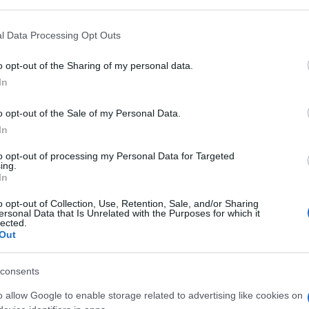
ιαίτερη τιμή και χαρά μια κορυφαία μουσική
Νικόλαος Φαρούγγιας» παρουσιάζει την πρώτη της
l Data Processing Opt Outs
α μοναδική πολιτιστική εμπειρία.
o opt-out of the Sharing of my personal data.
 τους κορυφαίους και σημαντικότερους εκτελεστές
In
ό αυτούς ξανασμίγουν στη σκηνή μετά από πολλά
 εκπληρώσουν ένα προσωπικό όνειρο και να
o opt-out of the Sale of my Personal Data.
λο Νικόλαο Φαρούγγια.
In
ουν ένα ξεχωριστό πρόγραμμα, βαθιά επηρεασμένο
to opt-out of processing my Personal Data for Targeted
ing.
 φήμης παράδοση των διάσημων φιλαρμονικών της
In
o opt-out of Collection, Use, Retention, Sale, and/or Sharing
ersonal Data that Is Unrelated with the Purposes for which it
 της καλλιτεχνικής σύμπραξης που δεν πρέπει να
lected.
Out
μουσική μας κληρονομιά και να απολαύσουμε τους
consents
o allow Google to enable storage related to advertising like cookies on