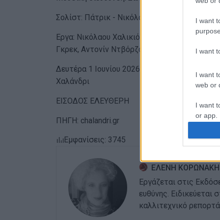
web or d
Σολίστ: Πάτρικ - Νικόλαος Φαρούγγιας
I want t
purpose
Εργα: Νικόλαου Χαλικιόπουλου - Μάντζαρου, 
Γκρεκ, Αντονίν Ντβόρζακ, Τζάκομο Πουτσίνι, 
I want 
Δευτέρα 1 Ιουνίου 2026, ώρα 20:30 στο Ευρι
I want t
Χαλάνδρι
web or d
ΕΙΣΟΔΟΣ ΕΛΕΥΘΕΡΗ
I want t
or app.
ΠΗΓΗ: chalandri.gr
I want t
Εμφανίσεις: 3745
I want t
ΕΛΕΝΗ ΚΟΡΩΝΑΚΗ
authenti
Εργάζεται στις Εκδόσ
ευθύνης. Ειδικεύεται 
καλλιτεχνικό ρεπορτά