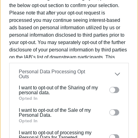
the below opt-out section to confirm your selection.
Please note that after your opt-out request is
processed you may continue seeing interest-based
ads based on personal information utilized by us or
personal information disclosed to third parties prior to
your opt-out. You may separately opt-out of the further
disclosure of your personal information by third parties
on the IAB’s list of downstream participants. This
information may also be disclosed by us to third parties
Personal Data Processing Opt
on the
IAB’s List of Downstream Participants
that may
Outs
further disclose it to other third parties.
I want to opt-out of the Sharing of my
Please note that this website/app uses one or more
personal data.
Google services and may gather and store information
Opted In
including but not limited to your visit or usage
I want to opt-out of the Sale of my
behaviour. You may click to grant or deny consent to
Personal Data.
Google and its third-party tags to use your data for
Opted In
below specified purposes in below Google consent
I want to opt-out of processing my
section.
Personal Data for Targeted