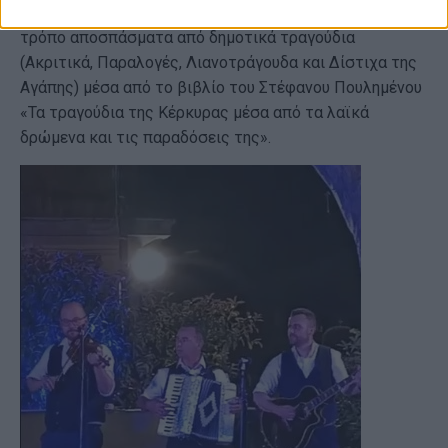
Ο σκηνοθέτης Πέτρος Γάλλιας διάβασε με μοναδικό
τρόπο αποσπάσματα από δημοτικά τραγούδια
(Ακριτικά, Παραλογές, Λιανοτράγουδα και Δίστιχα της
Αγάπης) μέσα από το βιβλίο του Στέφανου Πουλημένου
«Τα τραγούδια της Κέρκυρας μέσα από τα λαϊκά
δρώμενα και τις παραδόσεις της».