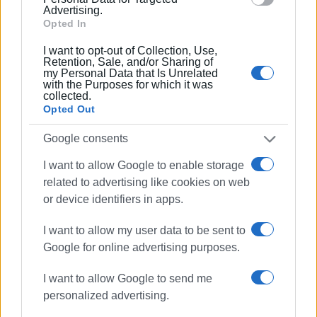
Οι μικροί μαθητές από το Νηπιαγωγείο Κοινοπιαστών,
Advertising.
Opted In
που έκλεψαν τις εντυπώσεις με τη δική τους
ξεχωριστή παρουσία.
I want to opt-out of Collection, Use,
Retention, Sale, and/or Sharing of
my Personal Data that Is Unrelated
Το θεωρητικό και λογοτεχνικό πλαίσιο της εκδήλωσης
with the Purposes for which it was
κράτησαν σε υψηλό επίπεδο οι εκλεκτοί
collected.
προσκεκλημένοι:
Opted Out
Ο Παντελής Κοντός είχε τον ρόλο του συντονιστή της
Google consents
βραδιάς.
I want to allow Google to enable storage
related to advertising like cookies on web
or device identifiers in apps.
I want to allow my user data to be sent to
Google for online advertising purposes.
I want to allow Google to send me
personalized advertising.