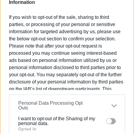
Information
If you wish to opt-out of the sale, sharing to third
parties, or processing of your personal or sensitive
information for targeted advertising by us, please use
the below opt-out section to confirm your selection.
Please note that after your opt-out request is
processed you may continue seeing interest-based
ads based on personal information utilized by us or
personal information disclosed to third parties prior to
your opt-out. You may separately opt-out of the further
disclosure of your personal information by third parties
on the IAB’s list of downstream participants. This
information may also be disclosed by us to third parties
Personal Data Processing Opt
on the
IAB’s List of Downstream Participants
that may
Outs
Με σημαίες, φιγούρες με τους ήρωες της ρωσικής
further disclose it to other third parties.
αντεπίθεσης και την κορδέλα του Αη Γιώργη στο πέτο,
I want to opt-out of the Sharing of my
Please note that this website/app uses one or more
personal data.
το «αθάνατο τάγμα» περπάτησε και στους κερκυραϊκού
Google services and may gather and store information
Opted In
δρόμους σε ανάμνηση του αγώνα, των νεκρών και της