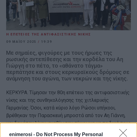
Η ΕΠΕΤΕΙΟΣ ΤΗΣ ΑΝΤΙΦΑΣΙΣΤΙΚΗΣ ΝΙΚΗΣ
09 ΜΑΪ́ΟΥ 2025
/
19:39
Με σημαίες, φιγούρες με τους ήρωες της
ρωσικής αντεπίθεσης και την κορδέλα του Αη
Γιώργη στο πέτο, το «αθάνατο τάγμα»
περπάτησε και στους κερκυραϊκούς δρόμους σε
ανάμνηση του αγώνα, των νεκρών και της νίκης.
ΚΕΡΚΥΡΑ. Τίμησαν την 80η επέτειο της αντιφασιστικής
νίκης και της συνθηκολόγησης της χιτλερικής
Γερμανίας. Όσοι, κατά κύριο λόγο Ρώσοι υπήκοοι,
βρέθηκαν την Παρασκευή μπροστά από τον Αη Γιάννη,
και δεν ήταν λίγοι, αναβίωσαν σύμφωνα με τα δικά τους
έθιμα την εκδήλωση.
enimerosi -
Do Not Process My Personal