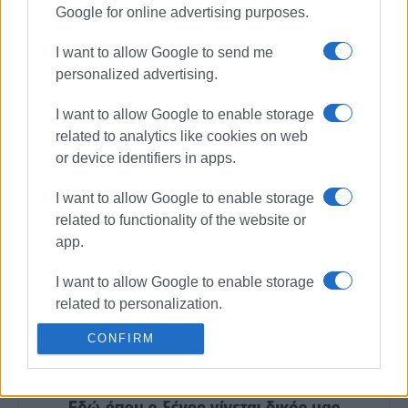
κεντρικού δημοτικού συμβουλίου, Δ. Μεταλληνός.
Google for online advertising purposes.
Πρωτοστάτησε ο Παπαθανάσης, ιερέας στον ναό του
Αη Γιάννη.
I want to allow Google to send me
personalized advertising.
I want to allow Google to enable storage
related to analytics like cookies on web
Εμφανίσεις: 87
or device identifiers in apps.
I want to allow Google to enable storage
Ακολουθήστε το enimerosi στο
Facebook
related to functionality of the website or
app.
Συνδρομητές στο e-paper
I want to allow Google to enable storage
related to personalization.
CONFIRM
I want to allow Google to enable storage
related to security, including
authentication functionality and fraud