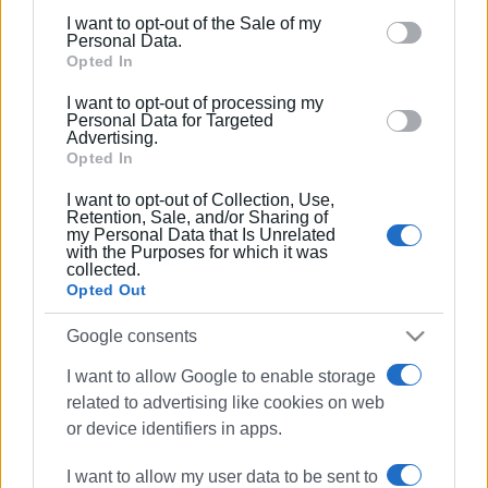
including but not limited to your visit or usage
νίκης.
I want to opt-out of the Sale of my
behaviour. You may click to grant or deny consent to
Personal Data.
Google and its third-party tags to use your data for
Opted In
below specified purposes in below Google consent
I want to opt-out of processing my
section.
Personal Data for Targeted
Advertising.
Opted In
I want to opt-out of Collection, Use,
Retention, Sale, and/or Sharing of
my Personal Data that Is Unrelated
with the Purposes for which it was
collected.
Opted Out
Google consents
I want to allow Google to enable storage
related to advertising like cookies on web
or device identifiers in apps.
Επικεφαλής ο επίτιμος πρόξενος της Ρωσίας στα Ιόνια
νησιά, Ν. Κανούλας. Παρών και ο πρ. πρόεδρος του
I want to allow my user data to be sent to