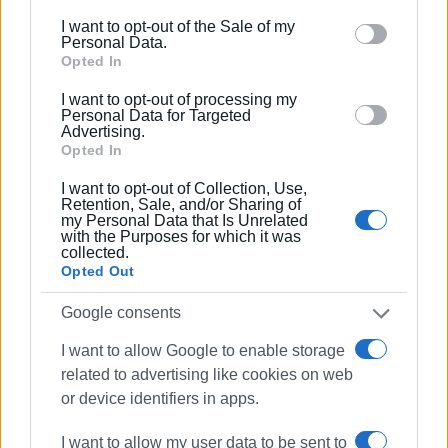
ΒΑΣΙΛΗΣ ΠΑΝΤΑΖΟΠΟΥΛΟΣ
including but not limited to your visit or usage
I want to opt-out of the Sale of my
Ο Βασίλης Πανταζόπουλος είναι απόφοιτος του
behaviour. You may click to grant or deny consent to
Personal Data.
τμήματος Μεσογειακών Σπουδών του
Google and its third-party tags to use your data for
Opted In
Πανεπιστημίου Αιγαίου (Ρόδος), με ειδίκευση
below specified purposes in below Google consent
I want to opt-out of processing my
στις Διεθνείς Σχέσεις. Επιπλέον, είναι κάτοχος
section.
Personal Data for Targeted
Μεταπτυχιακού Τίτλου από το Πανεπιστήμιο του
Advertising.
Opted In
Readingστις Στρατηγικές Σπουδές.
I want to opt-out of Collection, Use,
Retention, Sale, and/or Sharing of
my Personal Data that Is Unrelated
with the Purposes for which it was
Ακολουθήστε το enimerosi στο
Facebook
collected.
Opted Out
Google consents
Συνδρομητές στο e-paper
I want to allow Google to enable storage
related to advertising like cookies on web
or device identifiers in apps.
I want to allow my user data to be sent to