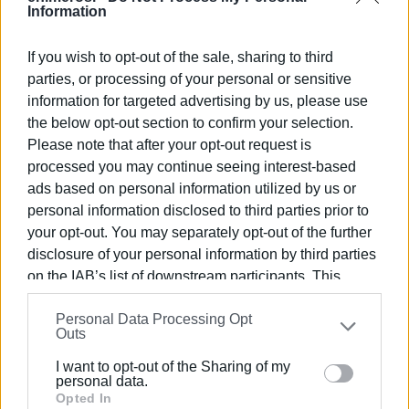
Information
Διοικητικό Συμβούλιο.
Το μόνο πρόβλημα που παρουσιάστηκε μέχρι στιγμής
If you wish to opt-out of the sale, sharing to third
στη διαδικασία, αφορούσε τη μορφή των εκλογικών
parties, or processing of your personal or sensitive
καταλόγων, οι οποίοι δεν ήταν σε αλφαβητική σειρά και
information for targeted advertising by us, please use
έπρεπε να αλλαχτούν, όμως αντιμετωπίστηκε και τα
the below opt-out section to confirm your selection.
πράγματα κύλησαν φυσιολογικά στη συνέχεια.
Please note that after your opt-out request is
processed you may continue seeing interest-based
ΦΩΤΟ@ ΕΝΗΜΕΡΩΣΗ
ads based on personal information utilized by us or
personal information disclosed to third parties prior to
Εμφανίσεις: 92
your opt-out. You may separately opt-out of the further
disclosure of your personal information by third parties
on the IAB’s list of downstream participants. This
information may also be disclosed by us to third parties
Personal Data Processing Opt
on the
IAB’s List of Downstream Participants
that may
Outs
further disclose it to other third parties.
I want to opt-out of the Sharing of my
Please note that this website/app uses one or more
personal data.
Google services and may gather and store information
Opted In