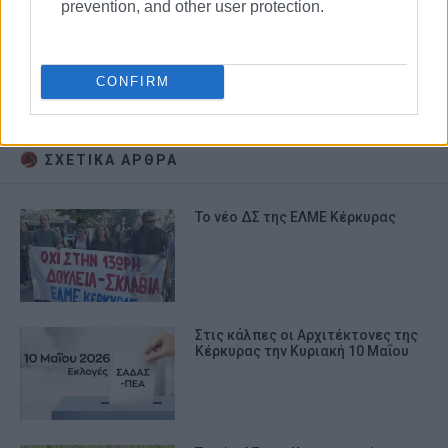
prevention, and other user protection.
ΕΝΩΣΗ ΕΣΤΙΑΣΗΣ ΚΕΡΚΥΡΑΣ
CONFIRM
ΕΚΛΟΓΕΣ
ΣΧΕΤΙΚA AΡΘΡΑ
Το νέο ΔΣ της ΕΛΜΕ Κέρκυρας
Στις κάλπες οι Αρχιτέκτονες της
Κέρκυρας την Κυριακή 10 Μαΐου