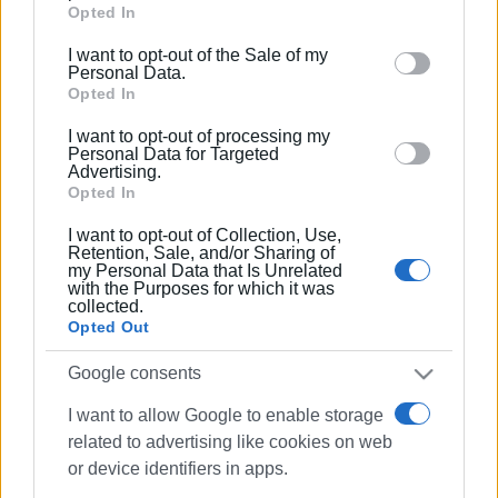
συναισθηματικό κόσμο ανθρώπων που βίωσαν τον
Google services and may gather and store information
Opted In
εμπρησμό λεπτό προς λεπτό.
including but not limited to your visit or usage
I want to opt-out of the Sale of my
behaviour. You may click to grant or deny consent to
Personal Data.
Πέραν των θυμάτων του αμάχου πληθυσμού, ο
Google and its third-party tags to use your data for
Opted In
εμπρησμός της Κέρκυρας αφάνισε δια παντός
below specified purposes in below Google consent
ιστορικούς, αρχειακούς και καλλιτεχνικούς θησαυρούς
I want to opt-out of processing my
section.
Personal Data for Targeted
μεγάλης σπουδαιότητας και είχε τεράστιες συνέπειες
Advertising.
που επηρέασαν καθοριστικά την εκπαίδευση, την
Opted In
πολεοδομία της πόλης και την οικονομική ζωή των
I want to opt-out of Collection, Use,
Κερκυραίων, πολλοί εκ των οποίων αναγκάστηκαν να
Retention, Sale, and/or Sharing of
πάρουν το δρόμο της ξενιτιάς. Για τους παραπάνω
my Personal Data that Is Unrelated
with the Purposes for which it was
λόγους, το υψηλό νόημα που εξέπεμψε η εκδήλωση ήταν
collected.
εξόχως φιλειρηνικό ενώ ευχή όλων ήταν να υπάρξει
Opted Out
επιστροφή στις ρίζες και στην πλούσια κερκυραϊκή
Google consents
παράδοσή μας.
I want to allow Google to enable storage
ΦΩΤΟ@ΕΝΩΣΗ ΠΑΛΑΙΩΝ ΠΡΟΣΚΟΠΩΝ
related to advertising like cookies on web
Εμφανίσεις: 107
or device identifiers in apps.