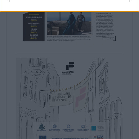
authentication functionality and fraud
prevention, and other user protection.