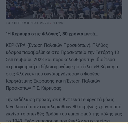
14 ΣΕΠΤΕΜΒΡΊΟΥ 2023
/
11:26
"Η Κέρκυρα στις Φλόγες", 80 χρόνια μετά...
ΚΕΡΚΥΡΑ. (Ένωση Παλαιών Προσκόπων). Πλήθος
κόσμου παραβρέθηκε στο Προσκοπείο την Τετάρτη 13
Σεπτεμβρίου 2023 και παρακολούθησε την ιδιαίτερα
ατμοσφαιρική εκδήλωση μνήμης με τίτλο: «Η Κέρκυρα
στις Φλόγες» που συνδιοργάνωσαν ο Φορέας
Κορφιάτικης Έκφρασης και η Ένωση Παλαιών
Προσκόπων Π.Ε. Κέρκυρας.
Την εκδήλωση προλόγισε η Άντζελα Γεωργοτά μόλις
λίγα λεπτά πριν συμπληρωθούν 80 ακριβώς χρόνια από
εκείνο το απεχθές βράδυ του εμπρησμού της πόλης μας
το 1943. Ενός εμπρησμού που έμελλε να στοιχίσει