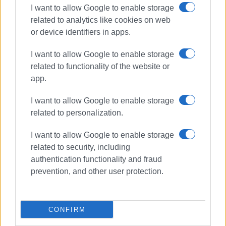
I want to allow Google to enable storage
Κέρκυρα: Σε πλήρη ετοιμότητα το
νέο Ανακριτικό Κλιμάκιο
related to analytics like cookies on web
Αντιμετώπισης Εγκλημάτων
or device identifiers in apps.
Εμπρησμού (Α.Κ.Α.Ε.Ε.)
I want to allow Google to enable storage
related to functionality of the website or
Φωτιά σε εστιατόριο στη
Στρογγυλή τα ξημερώματα – Μόνο
app.
υλικές ζημιές
I want to allow Google to enable storage
related to personalization.
Άμεση επέμβαση της
I want to allow Google to enable storage
Πυροσβεστικής σε πυρκαγιά στη
Βόρεια Κέρκυρα
related to security, including
authentication functionality and fraud
prevention, and other user protection.
Υπό μερικό έλεγχο η φωτιά στα
Σφακερά – Άμεση η επέμβαση της
Πυροσβεστικής
CONFIRM