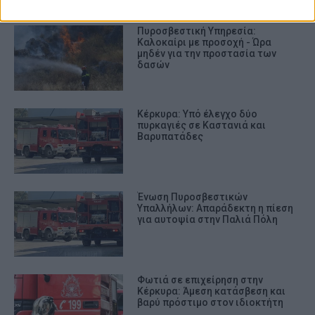
Πυροσβεστική Υπηρεσία:
Καλοκαίρι με προσοχή - Ώρα
μηδέν για την προστασία των
δασών
Κέρκυρα: Υπό έλεγχο δύο
πυρκαγιές σε Καστανιά και
Βαρυπατάδες
Ένωση Πυροσβεστικών
Υπαλλήλων: Απαράδεκτη η πίεση
για αυτοψία στην Παλιά Πόλη
Φωτιά σε επιχείρηση στην
Κέρκυρα: Άμεση κατάσβεση και
βαρύ πρόστιμο στον ιδιοκτήτη