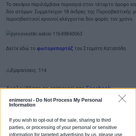
Το σενάριο περιλάμβανε πυρκαγιά στον τέταρτο όροφο κ
δύο ατόμων. Συμμετείχαν 18 άνδρες της Πυροσβεστικής με
πυροσβεστικοί κρουνοί ελέγχονται δύο φορές τον χρόνο.
Δείτε εδώ το
φωτορεπορτάζ
του Σταμάτη Καταπόδη
Εμφανίσεις: 114
Ακολουθήστε το enimerosi στο
Facebook
enimerosi -
Do Not Process My Personal
Information
Συνδρομητές στο e-paper
If you wish to opt-out of the sale, sharing to third
parties, or processing of your personal or sensitive
information for targeted advertising by us, please use