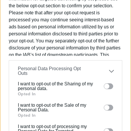
the below opt-out section to confirm your selection.
Please note that after your opt-out request is
processed you may continue seeing interest-based
ads based on personal information utilized by us or
personal information disclosed to third parties prior to
your opt-out. You may separately opt-out of the further
disclosure of your personal information by third parties
on the IAB’s list of downstream participants. This
information may also be disclosed by us to third parties
Personal Data Processing Opt
on the
IAB’s List of Downstream Participants
that may
Outs
further disclose it to other third parties.
I want to opt-out of the Sharing of my
Please note that this website/app uses one or more
personal data.
Google services and may gather and store information
Opted In
including but not limited to your visit or usage
I want to opt-out of the Sale of my
behaviour. You may click to grant or deny consent to
Personal Data.
Google and its third-party tags to use your data for
Opted In
below specified purposes in below Google consent
I want to opt-out of processing my
section.