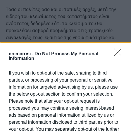
Τόσο οι πολίτες όσο και οι τοπικές αρχές, μετά την
είδηση του κλεισίματος του καταστήματος είναι
ανάστατοι, δεδομένου ότι το κλείσιμό του θα
προκαλέσει σοβαρά προβλήματα στις τραπεζικές
συναλλαγές τους, εξαιτίας της νησιωτικότητας και
των συγκοινωνιακών δεδομένων αλλά και της
εξυπηρέτησης των κατοίκων του νησιού που σε μεγάλο
enimerosi -
Do Not Process My Personal
Information
βαθμό πρόκειται για ανθρώπους προχωρημένης
ηλικίας.
If you wish to opt-out of the sale, sharing to third
Ο Βουλευτής ρωτά τους αρμόδιους υπουργούς:
parties, or processing of your personal or sensitive
information for targeted advertising by us, please use
1)
Πως προτίθενται τα Υπουργεία σας να
the below opt-out section to confirm your selection.
αντιμετωπίσουν τη δυσμενή εξέλιξη του κλεισίματος
Please note that after your opt-out request is
του καταστήματος της Τράπεζας Πειραιώς στους
processed you may continue seeing interest-based
Παξούς;
ads based on personal information utilized by us or
personal information disclosed to third parties prior to
2)
Ποιες είναι οι τυχόν προγραμματισμένες περαιτέρω
your opt-out. You may separately opt-out of the further