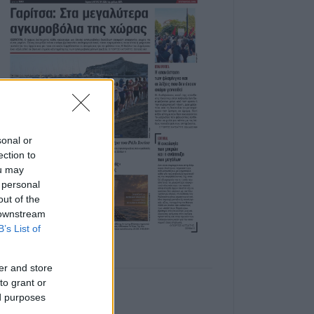
sonal or
ection to
ou may
 personal
out of the
 downstream
B’s List of
er and store
to grant or
ed purposes