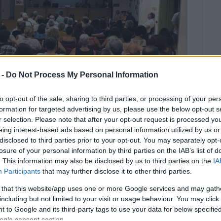
 -
Do Not Process My Personal Information
to opt-out of the sale, sharing to third parties, or processing of your per
formation for targeted advertising by us, please use the below opt-out s
r selection. Please note that after your opt-out request is processed y
eing interest-based ads based on personal information utilized by us or
disclosed to third parties prior to your opt-out. You may separately opt-
losure of your personal information by third parties on the IAB’s list of
ον παρακολούθησαν πολλοί
. This information may also be disclosed by us to third parties on the
IA
Participants
that may further disclose it to other third parties.
μέρωσης
 that this website/app uses one or more Google services and may gath
including but not limited to your visit or usage behaviour. You may click 
της Κυριακής από την Πρωτοβουλία Πολιτών για μια
 to Google and its third-party tags to use your data for below specifi
Free Corfu). Προσκεκλημένοι ομιλητές ήταν ο
ogle consent section.