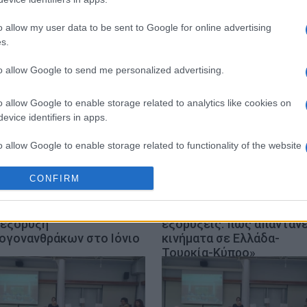
o allow my user data to be sent to Google for online advertising
s.
to allow Google to send me personalized advertising.
o allow Google to enable storage related to analytics like cookies on
evice identifiers in apps.
o allow Google to enable storage related to functionality of the website
CONFIRM
o allow Google to enable storage related to personalization.
ύλλογος Προστασίας
Διαδικτυακή εκδήλωση-
ιβάλλοντος Κέρκυρας για
συζήτηση: «Φρεγάτες κα
o allow Google to enable storage related to security, including
 εξόρυξη
εξορύξεις: πώς απαντάνε
cation functionality and fraud prevention, and other user protection.
ογονανθράκων στο Ιόνιο
κινήματα σε Ελλάδα-
Τουρκία-Κύπρο»