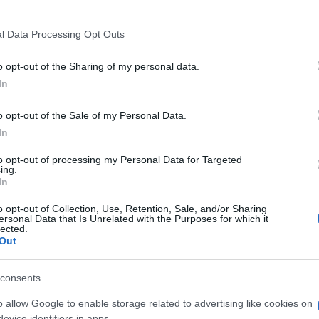
ce Κώστας Γριμάνης, ο Βιολόγος – Ιχθυολόγος και
μενων Περιοχών Καλαμά-Αχέροντα-Κέρκυρας
l Data Processing Opt Outs
έλος της μέλος WWF Ολιβιέ Βαρδακούλιας.
στα τουριστικά έσοδα της περιοχής, εξετάστηκαν
o opt-out of the Sharing of my personal data.
υπόθεσης, με έμφαση στις περιβαλλοντικούς
In
 έρευνας, όσο και στα στάδια εξόρυξης και
πίσης ότι παρά τα Διεθνείς Συνθήκες που έχει
o opt-out of the Sale of my Personal Data.
 των εκπομπών ρύπων, οι εταιρείες πετρελαιοειδών
In
ων στην Ελλάδα.
to opt-out of processing my Personal Data for Targeted
ing.
In
o opt-out of Collection, Use, Retention, Sale, and/or Sharing
ersonal Data that Is Unrelated with the Purposes for which it
lected.
 στο
Facebook
Out
consents
o allow Google to enable storage related to advertising like cookies on
evice identifiers in apps.
ις