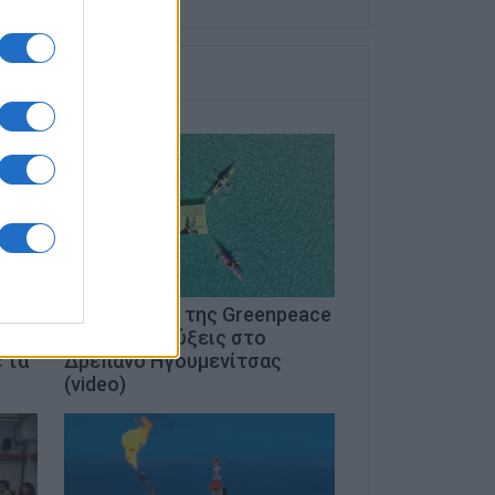
Διαμαρτυρία της Greenpeace
ι
για τις εξορύξεις στο
 τα
Δρέπανο Ηγουμενίτσας
(video)