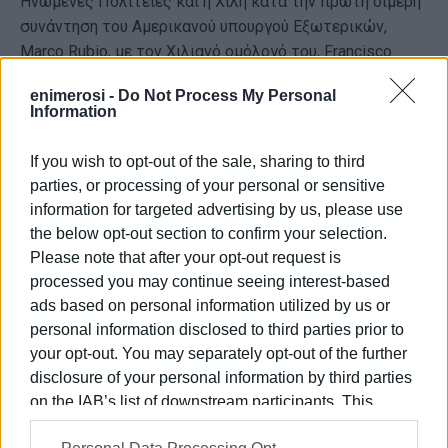
Ηνωμένες Πολιτείες και η Χιλή κατά την πρώτη διμερή
συνάντηση του Αμερικανού υπουργού Εξωτερικών,
Marco Rubio, με τον Χιλιανό ομόλογό του, Francisco
Pérez Mackenna, στην Ουάσιγκτον.
enimerosi -
Do Not Process My Personal
Information
Σύμφωνα με ανακοίνωση του εκπροσώπου του Στέιτ
Ντιπάρτμεντ, Τόμι Πίγκοτ, οι δύο πλευρές συζήτησαν
If you wish to opt-out of the sale, sharing to third
την περιφερειακή συνεργασία στον τομέα της
parties, or processing of your personal or sensitive
ασφάλειας, δίνοντας ιδιαίτερη έμφαση στην
information for targeted advertising by us, please use
αντιμετώπιση της μαζικής και παράτυπης
the below opt-out section to confirm your selection.
μετανάστευσης
, καθώς και στη δράση διακρατικών
Please note that after your opt-out request is
εγκληματικών οργανώσεων.
processed you may continue seeing interest-based
Παράλληλα, επαναβεβαίωσαν τη δέσμευσή τους για τη
ads based on personal information utilized by us or
personal information disclosed to third parties prior to
στήριξη της δημοκρατικής διακυβέρνησης στο δυτικό
your opt-out. You may separately opt-out of the further
ημισφαίριο, με ειδική αναφορά στη Βολιβία.
disclosure of your personal information by third parties
Στην οικονομική ατζέντα της συνάντησης βρέθηκαν
οι
on the IAB’s list of downstream participants. This
προοπτικές ενίσχυσης των αμερικανικών
information may also be disclosed by us to third parties
επενδύσεων στον στρατηγικής σημασίας τομέα των