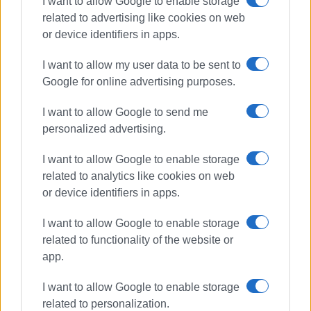
I want to allow Google to enable storage
related to advertising like cookies on web
or device identifiers in apps.
I want to allow my user data to be sent to
Google for online advertising purposes.
ΓΙΩΡΓΟΣ ΚΑΤΣΑΪΤΗΣ
Είναι ο εκδότης - διευθυντής της Ενημέρωσης.
I want to allow Google to send me
Έχει σπουδάσει και εργαστεί ως μηχανικός και
personalized advertising.
ηλεκτρονικός. Δημοσιογραφεί από τις αρχές της
δεκαετίας του 1980. Έχει συνεργαστεί με σχεδόν
I want to allow Google to enable storage
όλες τις αθηναϊκές εφημερίδες. Διετέλεσε
related to analytics like cookies on web
πρόεδρος του Συνδέσμου Ημερησίων
or device identifiers in apps.
Περιφερειακών Εφημερίδων, τον οποίον
υπηρέτησε και από τη θέση του γενικού
I want to allow Google to enable storage
γραμματέα στο δ.σ. επί οκτώ χρόνια. Πιστεύει
related to functionality of the website or
πως η ισχυρότερη ιδιότητα του δημοσιογράφου
app.
στην ενημέρωση είναι το ενδιαφέρον του για τα
I want to allow Google to enable storage
κοινά και στην επικοινωνία η έντιμη και
related to personalization.
ανιδιοτελής διαμεσολάβηση.