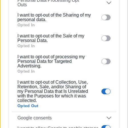
Personal Data Processing Opt
on the
IAB’s List of Downstream Participants
that may
Outs
κρίσιμων ορυκτών της Χιλής, καθώς και οι τρόποι
further disclose it to other third parties.
περιορισμού της επιρροής ανταγωνιστικών
I want to opt-out of the Sharing of my
Please note that this website/app uses one or more
personal data.
δυνάμεων στις κρίσιμες υποδομές.
Google services and may gather and store information
Opted In
including but not limited to your visit or usage
Ο Αμερικανός υπουργός Εξωτερικών χαιρέτισε επίσης
I want to opt-out of the Sale of my
behaviour. You may click to grant or deny consent to
την πρόσφατη προσχώρηση της Χιλής στη Διακήρυξη
Personal Data.
Google and its third-party tags to use your data for
Opted In
Pax Silica, μια πρωτοβουλία που αποσκοπεί στην
below specified purposes in below Google consent
ενίσχυση της ασφάλειας των αλυσίδων εφοδιασμού
I want to opt-out of processing my
section.
της τεχνητής νοημοσύνης. Οι δύο υπουργοί
Personal Data for Targeted
Advertising.
συμφώνησαν να εμβαθύνουν τη συνεργασία τους στο
Opted In
πλαίσιο της συγκεκριμένης πρωτοβουλίας,
αναγνωρίζοντας τη
στρατηγική σημασία της
I want to opt-out of Collection, Use,
Retention, Sale, and/or Sharing of
ασφαλούς ανάπτυξης των τεχνολογιών AI.
my Personal Data that Is Unrelated
with the Purposes for which it was
Εμφανίσεις: 1537
collected.
Opted Out
Google consents