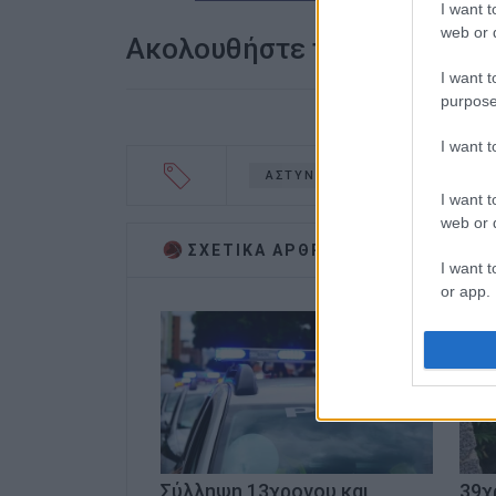
I want t
web or d
Ακολουθήστε το enimerosi
I want t
purpose
I want 
ΑΣΤΥΝΟΜΙΑ
I want t
web or d
ΣΧΕΤΙΚA AΡΘΡΑ
I want t
or app.
I want t
I want t
authenti
Σύλληψη 13χρονου και
39χ