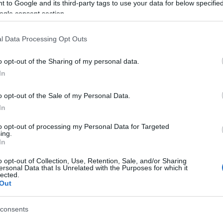
 to Google and its third-party tags to use your data for below specifi
ogle consent section.
l Data Processing Opt Outs
νές ώρες σήμερα, 2 Ιουνίου 2026, στην Κέρκυρα,
ος, ο οποίος παρέμενε παράνομα στη Χώρα και σε
o opt-out of the Sharing of my personal data.
ση της Εισαγγελίας Πρωτοδικών Γρεβενών, με
In
α το αδίκημα της προσβολής γενετήσιας
περί αλλοδαπών.
o opt-out of the Sale of my Personal Data.
In
ελική αρχή.
to opt-out of processing my Personal Data for Targeted
ing.
In
o opt-out of Collection, Use, Retention, Sale, and/or Sharing
ersonal Data that Is Unrelated with the Purposes for which it
lected.
Out
consents