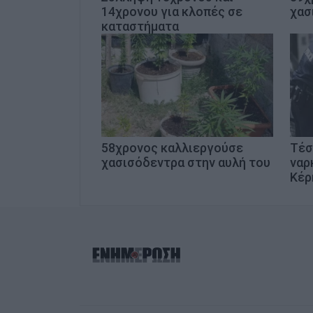
14χρονου για κλοπές σε
χασ
καταστήματα
58χρονος καλλιεργούσε
Tέσ
χασισόδεντρα στην αυλή του
ναρ
Κέρ