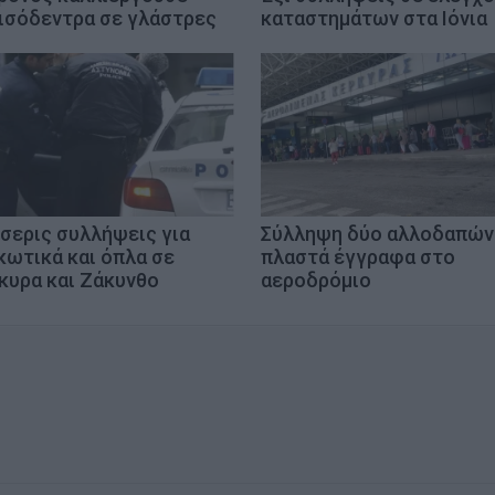
ισόδεντρα σε γλάστρες
καταστημάτων στα Ιόνια
σερις συλλήψεις για
Σύλληψη δύο αλλοδαπών
κωτικά και όπλα σε
πλαστά έγγραφα στο
κυρα και Ζάκυνθο
αεροδρόμιο