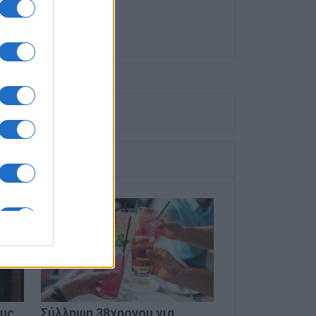
ους
Σύλληψη 38χρονου για