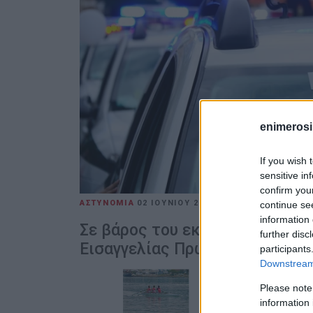
enimerosi
If you wish 
sensitive in
confirm you
ΑΣΤΥΝΟΜΙΑ
02 ΙΟΥΝΊΟΥ 2026
/
15:29
continue se
information 
Σε βάρος του εκκρεμούσε κατ
further disc
Εισαγγελίας Πρωτοδικών Γρεβ
participants
Downstream 
Please note
information 