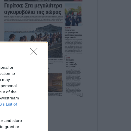
sonal or
ection to
ou may
 personal
out of the
 downstream
B’s List of
er and store
to grant or