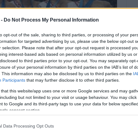
 -
Do Not Process My Personal Information
to opt-out of the sale, sharing to third parties, or processing of your per
formation for targeted advertising by us, please use the below opt-out s
r selection. Please note that after your opt-out request is processed y
eing interest-based ads based on personal information utilized by us or
disclosed to third parties prior to your opt-out. You may separately opt-
losure of your personal information by third parties on the IAB’s list of
. This information may also be disclosed by us to third parties on the
IA
Participants
that may further disclose it to other third parties.
 that this website/app uses one or more Google services and may gath
including but not limited to your visit or usage behaviour. You may click 
ΥΡΟΣ ΠΙΚΟΥΛΑΣ
 to Google and its third-party tags to use your data for below specifi
αγκόσμιο πρωτάθλημα για να κάνει
ogle consent section.
δα περήφανη.
l Data Processing Opt Outs
ό την ημέρα που στους Ολυμπιακούς αγώνες που