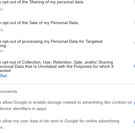
 ομάδα ΑΝΣΑΜΠΛ αποτελούμενη από την Κερκυραία
o opt-out of the Sharing of my personal data.
ήνη Αϊνδιλή, Χαρά Καρυάμη, Εύα Χριστοδούλου,
In
γε από τροχαίο το 2014. Η επιτυχία αυτή ήταν στην
ς Αγώνες στο συγκεκριμένο άθλημα, πήρε το
o opt-out of the Sale of my Personal Data.
In
to opt-out of processing my Personal Data for Targeted
ητή/αθλήτρια της Κέρκυρας μετά την αναβίωση των
ing.
τό του Σπύρου Γιαννιώτη στο Ρίο (Βραζιλία) το
In
o opt-out of Collection, Use, Retention, Sale, and/or Sharing
ersonal Data that Is Unrelated with the Purposes for which it
ε πολύ σκληρά, στερήθηκε πολλά (θα λέγαμε τα
lected.
Out
ψηλά (έχει κερδίσει και χρυσό στο παγκόσμιο
λη την Ελλάδα περήφανη.
consents
ια τη συγκίνηση που νοιώσαμε τότε.
o allow Google to enable storage related to advertising like cookies on
evice identifiers in apps.
o allow my user data to be sent to Google for online advertising
s.