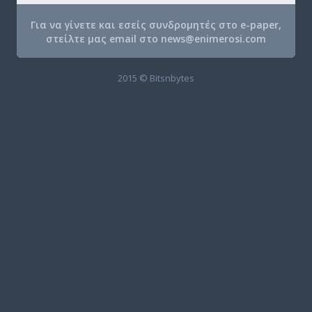
Για να γίνετε και εσείς συνδρομητές στο e-paper,
στείλτε μας email στο
news@enimerosi.com
2015 © Bitsnbytes