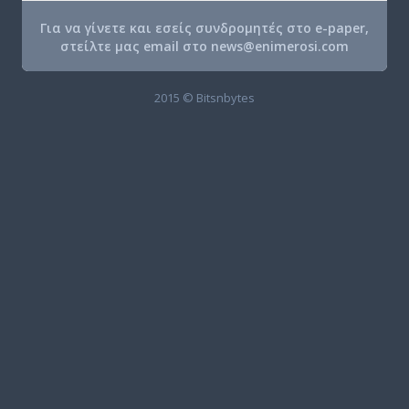
Για να γίνετε και εσείς συνδρομητές στο e-paper,
στείλτε μας email στο
news@enimerosi.com
2015 © Bitsnbytes