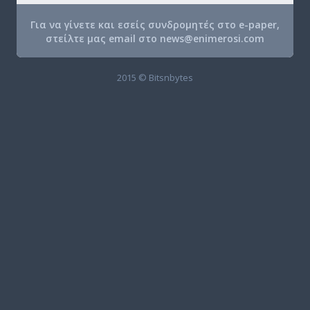
Για να γίνετε και εσείς συνδρομητές στο e-paper,
στείλτε μας email στο
news@enimerosi.com
2015 © Bitsnbytes