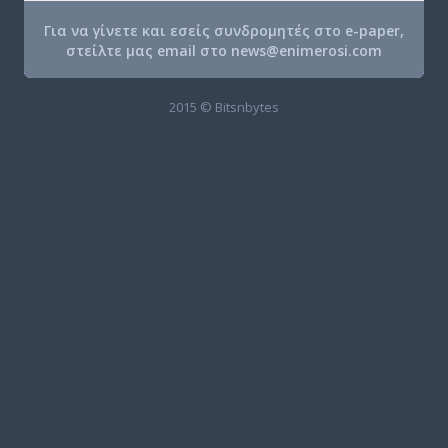
Για να γίνετε και εσείς συνδρομητές στο e-paper,
στείλτε μας email στο
news@enimerosi.com
2015 © Bitsnbytes