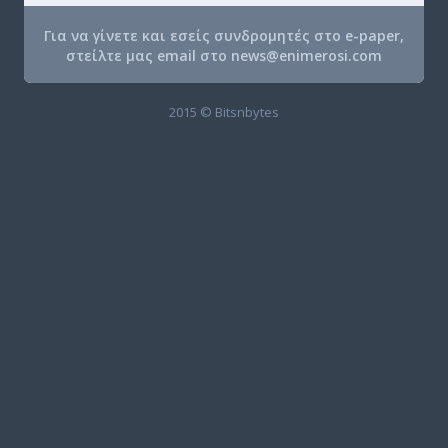
Για να γίνετε και εσείς συνδρομητές στο e-paper,
στείλτε μας email στο
news@enimerosi.com
2015 © Bitsnbytes