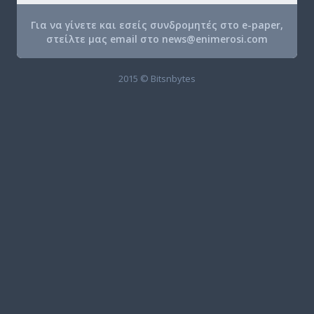
Για να γίνετε και εσείς συνδρομητές στο e-paper,
στείλτε μας email στο
news@enimerosi.com
2015 © Bitsnbytes