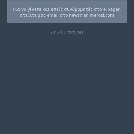
Για να γίνετε και εσείς συνδρομητές στο e-paper,
στείλτε μας email στο
news@enimerosi.com
2015 © Bitsnbytes