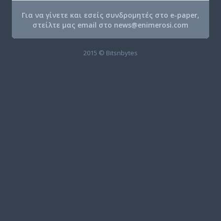
Για να γίνετε και εσείς συνδρομητές στο e-paper,
στείλτε μας email στο
news@enimerosi.com
2015 © Bitsnbytes