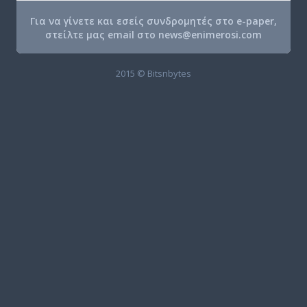
Για να γίνετε και εσείς συνδρομητές στο e-paper,
στείλτε μας email στο
news@enimerosi.com
2015 © Bitsnbytes