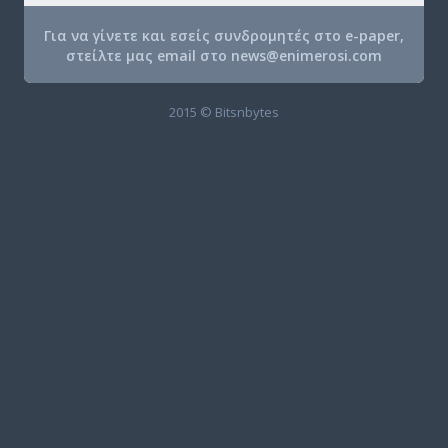
Για να γίνετε και εσείς συνδρομητές στο e-paper,
στείλτε μας email στο
news@enimerosi.com
2015 © Bitsnbytes