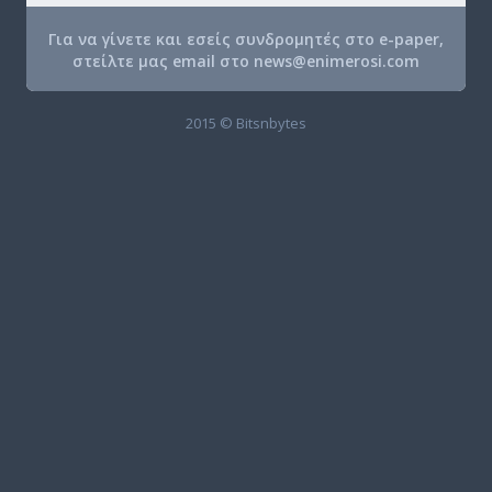
Για να γίνετε και εσείς συνδρομητές στο e-paper,
στείλτε μας email στο
news@enimerosi.com
2015 © Bitsnbytes